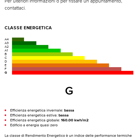
Per ulteriori informazioni o per fissare un appuntamento,
contattaci.
CLASSE ENERGETICA
A4
A3
A2
A1
B
C
D
E
F
G
G
Efficienza energetica invernale:
bassa
Efficienza energetica estiva:
bassa
Efficienza energetica globale:
160.00 kwh/m2
Edificio a energia quasi zero
La classe di Rendimento Energetico è un indice delle performance termiche