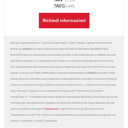
TAN
2,70%
TAEG
2,84%
Richiedi informazioni
Esempio rappresentativo: I calcoli riportati relativi a rate, interessi, capitale e durata sono
24MAX
stimati da
alla data odierna sulla base dei tassi di riferimento (EURIBOR, BCE,
EUROIRS) sono da considerarsi meramente indicativi e non costituiscono un'offerta da parte
dell'Istituto Rogante. La concessione del mutuo e le condizioni proposte sono subordinate
alla valutazione ed approvazione della banca erogante sulla base del profilo finanziario del
24MAX
cliente. Il calcolo del TAEG è effettuato in maniera indipendente da
secondo i criteri
dettati dal provvedimento sulla trasparenza delle operazioni e dei servizi bancari e finanziari
di Banca d'Italia del 29 luglio 2009 e successive modificazioni. Il cliente riceverà, sulla base
della normativa vigente, la documentazione relativa alle 'Informazioni sul Credito
Immobiliare' e il “Prospetto Informativo Europeo Standardizzato (Pies)' prima della stipula del
contratto per approfondire le clausole e le condizioni definitive del mutuo ottenuto nonché
potrà consultare sulla pagina
Trasparenza
i fogli informativi e gli altri documenti di
Trasparenza bancaria. Per verificare la soluzione finanziaria più adatta alle tue esigenze non
esitare a contattare un nostro consulente.