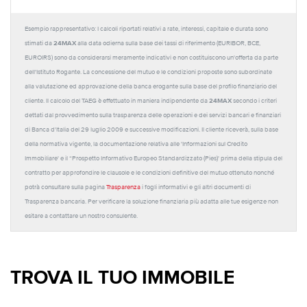
Esempio rappresentativo: I calcoli riportati relativi a rate, interessi, capitale e durata sono
24MAX
stimati da
alla data odierna sulla base dei tassi di riferimento (EURIBOR, BCE,
EUROIRS) sono da considerarsi meramente indicativi e non costituiscono un'offerta da parte
dell'Istituto Rogante. La concessione del mutuo e le condizioni proposte sono subordinate
alla valutazione ed approvazione della banca erogante sulla base del profilo finanziario del
24MAX
cliente. Il calcolo del TAEG è effettuato in maniera indipendente da
secondo i criteri
dettati dal provvedimento sulla trasparenza delle operazioni e dei servizi bancari e finanziari
di Banca d'Italia del 29 luglio 2009 e successive modificazioni. Il cliente riceverà, sulla base
della normativa vigente, la documentazione relativa alle 'Informazioni sul Credito
Immobiliare' e il “Prospetto Informativo Europeo Standardizzato (Pies)' prima della stipula del
contratto per approfondire le clausole e le condizioni definitive del mutuo ottenuto nonché
potrà consultare sulla pagina
Trasparenza
i fogli informativi e gli altri documenti di
Trasparenza bancaria. Per verificare la soluzione finanziaria più adatta alle tue esigenze non
esitare a contattare un nostro consulente.
TROVA IL TUO IMMOBILE