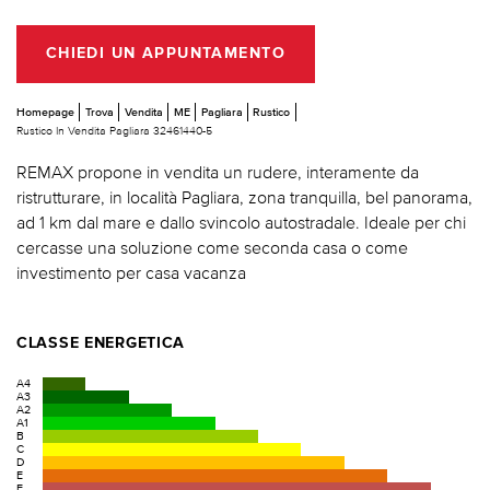
CHIEDI UN APPUNTAMENTO
Homepage
Trova
Vendita
ME
Pagliara
Rustico
Rustico In Vendita Pagliara 32461440-5
REMAX propone in vendita un rudere, interamente da
ristrutturare, in località Pagliara, zona tranquilla, bel panorama,
ad 1 km dal mare e dallo svincolo autostradale. Ideale per chi
cercasse una soluzione come seconda casa o come
investimento per casa vacanza
CLASSE ENERGETICA
A4
A3
A2
A1
B
C
D
E
F