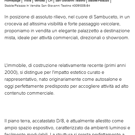
Homepage
Trova
Vendita
CH
San Giovanni Teatino
Stabile/Palazzo
Stabile/Palazzo In Vendita San Giovanni Teatino 40091005-84
In posizione di assoluto rilievo, nel cuore di Sambuceto, in un
crocevia ad altissima visibilità e forte passaggio veicolare,
proponiamo in vendita un elegante palazzetto a destinazione
mista, ideale per attività commerciali, direzionali o showroom.
L'immobile, di costruzione relativamente recente (primi anni
2000), si distingue per l'impatto estetico curato e
rappresentativo, nato originariamente come autosalone e
oggi perfettamente predisposto per accogliere attività ad alto
contenuto commerciale.
Il piano terra, accatastato D/8, è attualmente allestito come
ampio spazio espositivo, caratterizzato da ambienti luminosi e
facilmente modulabili. La struttura si presta perfettamente a