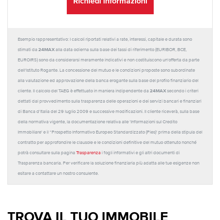
Richiedi informazioni
Esempio rappresentativo: I calcoli riportati relativi a rate, interessi, capitale e durata sono
24MAX
stimati da
alla data odierna sulla base dei tassi di riferimento (EURIBOR, BCE,
EUROIRS) sono da considerarsi meramente indicativi e non costituiscono un'offerta da parte
dell'Istituto Rogante. La concessione del mutuo e le condizioni proposte sono subordinate
alla valutazione ed approvazione della banca erogante sulla base del profilo finanziario del
24MAX
cliente. Il calcolo del TAEG è effettuato in maniera indipendente da
secondo i criteri
dettati dal provvedimento sulla trasparenza delle operazioni e dei servizi bancari e finanziari
di Banca d'Italia del 29 luglio 2009 e successive modificazioni. Il cliente riceverà, sulla base
della normativa vigente, la documentazione relativa alle 'Informazioni sul Credito
Immobiliare' e il “Prospetto Informativo Europeo Standardizzato (Pies)' prima della stipula del
contratto per approfondire le clausole e le condizioni definitive del mutuo ottenuto nonché
potrà consultare sulla pagina
Trasparenza
i fogli informativi e gli altri documenti di
Trasparenza bancaria. Per verificare la soluzione finanziaria più adatta alle tue esigenze non
esitare a contattare un nostro consulente.
TROVA IL TUO IMMOBILE