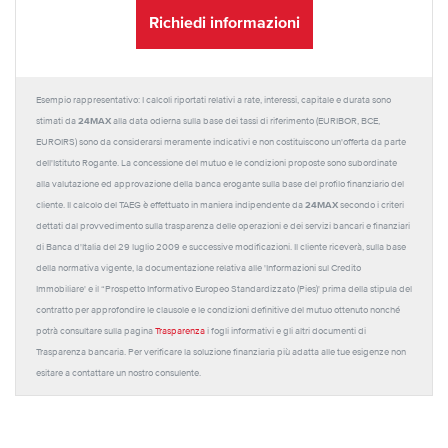
Richiedi informazioni
Esempio rappresentativo: I calcoli riportati relativi a rate, interessi, capitale e durata sono
24MAX
stimati da
alla data odierna sulla base dei tassi di riferimento (EURIBOR, BCE,
EUROIRS) sono da considerarsi meramente indicativi e non costituiscono un'offerta da parte
dell'Istituto Rogante. La concessione del mutuo e le condizioni proposte sono subordinate
alla valutazione ed approvazione della banca erogante sulla base del profilo finanziario del
24MAX
cliente. Il calcolo del TAEG è effettuato in maniera indipendente da
secondo i criteri
dettati dal provvedimento sulla trasparenza delle operazioni e dei servizi bancari e finanziari
di Banca d'Italia del 29 luglio 2009 e successive modificazioni. Il cliente riceverà, sulla base
della normativa vigente, la documentazione relativa alle 'Informazioni sul Credito
Immobiliare' e il “Prospetto Informativo Europeo Standardizzato (Pies)' prima della stipula del
contratto per approfondire le clausole e le condizioni definitive del mutuo ottenuto nonché
potrà consultare sulla pagina
Trasparenza
i fogli informativi e gli altri documenti di
Trasparenza bancaria. Per verificare la soluzione finanziaria più adatta alle tue esigenze non
esitare a contattare un nostro consulente.