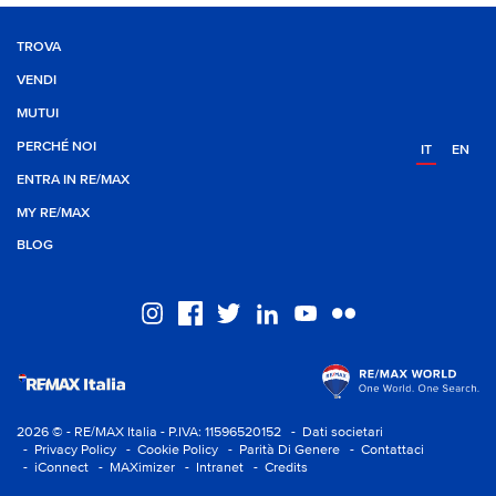
TROVA
VENDI
MUTUI
PERCHÉ NOI
IT
EN
ENTRA IN RE/MAX
MY RE/MAX
BLOG
2026 © - RE/MAX Italia - P.IVA: 11596520152
- Dati societari
- Privacy Policy
- Cookie Policy
- Parità Di Genere
- Contattaci
- iConnect
- MAXimizer
- Intranet
- Credits