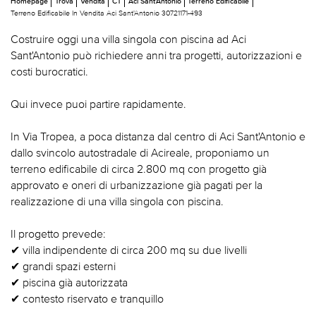
Homepage
Trova
Vendita
CT
Aci Sant'Antonio
Terreno Edificabile
Terreno Edificabile In Vendita Aci Sant'Antonio 30721171-493
Costruire oggi una villa singola con piscina ad Aci
Sant'Antonio può richiedere anni tra progetti, autorizzazioni e
costi burocratici.
Qui invece puoi partire rapidamente.
In Via Tropea, a poca distanza dal centro di Aci Sant'Antonio e
dallo svincolo autostradale di Acireale, proponiamo un
terreno edificabile di circa 2.800 mq con progetto già
approvato e oneri di urbanizzazione già pagati per la
realizzazione di una villa singola con piscina.
Il progetto prevede:
✔ villa indipendente di circa 200 mq su due livelli
✔ grandi spazi esterni
✔ piscina già autorizzata
✔ contesto riservato e tranquillo