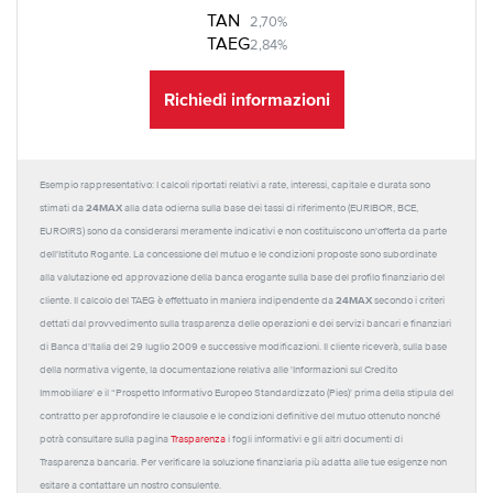
TAN
2,70%
TAEG
2,84%
Richiedi informazioni
Esempio rappresentativo: I calcoli riportati relativi a rate, interessi, capitale e durata sono
24MAX
stimati da
alla data odierna sulla base dei tassi di riferimento (EURIBOR, BCE,
EUROIRS) sono da considerarsi meramente indicativi e non costituiscono un'offerta da parte
dell'Istituto Rogante. La concessione del mutuo e le condizioni proposte sono subordinate
alla valutazione ed approvazione della banca erogante sulla base del profilo finanziario del
24MAX
cliente. Il calcolo del TAEG è effettuato in maniera indipendente da
secondo i criteri
dettati dal provvedimento sulla trasparenza delle operazioni e dei servizi bancari e finanziari
di Banca d'Italia del 29 luglio 2009 e successive modificazioni. Il cliente riceverà, sulla base
della normativa vigente, la documentazione relativa alle 'Informazioni sul Credito
Immobiliare' e il “Prospetto Informativo Europeo Standardizzato (Pies)' prima della stipula del
contratto per approfondire le clausole e le condizioni definitive del mutuo ottenuto nonché
potrà consultare sulla pagina
Trasparenza
i fogli informativi e gli altri documenti di
Trasparenza bancaria. Per verificare la soluzione finanziaria più adatta alle tue esigenze non
esitare a contattare un nostro consulente.