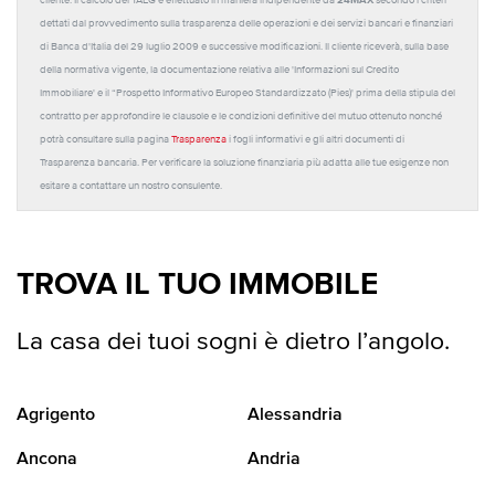
cliente. Il calcolo del TAEG è effettuato in maniera indipendente da
secondo i criteri
dettati dal provvedimento sulla trasparenza delle operazioni e dei servizi bancari e finanziari
di Banca d'Italia del 29 luglio 2009 e successive modificazioni. Il cliente riceverà, sulla base
della normativa vigente, la documentazione relativa alle 'Informazioni sul Credito
Immobiliare' e il “Prospetto Informativo Europeo Standardizzato (Pies)' prima della stipula del
contratto per approfondire le clausole e le condizioni definitive del mutuo ottenuto nonché
potrà consultare sulla pagina
Trasparenza
i fogli informativi e gli altri documenti di
Trasparenza bancaria. Per verificare la soluzione finanziaria più adatta alle tue esigenze non
esitare a contattare un nostro consulente.
TROVA IL TUO IMMOBILE
La casa dei tuoi sogni è dietro l’angolo.
Agrigento
Alessandria
Ancona
Andria