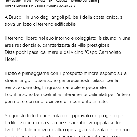
Homepage
Trova
Vendita
SR
Augusta
Terreno Edificabile
Terreno Edificabile In Vendita Augusta 30721568-3
A Brucoli, in uno degli angoli più belli della costa ionica, si
trova un lotto di terreno edificabile.
Il terreno, libero nel suo intorno e soleggiato, è situato in una
area residenziale, caratterizzata da ville prestigiose.
Dista pochi passi dal mare e dal vicino "Capo Campolato
Hotel".
Il lotto è pianeggiante con il prospetto minore esposto sulla
strada lungo il quale sono già predisposti i pilastri per la
realizzazione degli ingressi, carrabile e pedonale.
I confini sono ben definiti e interamente delimitati per l'intero
perimetro con una recinzione in cemento armato.
Su questo lotto fu presentato e approvato un progetto per
l'edificazione di una villa che si sarebbe sviluppata su tre
livelli. Per tale motivo un'altra opera già realizzata nel terreno
è lo scavo, con il fondo a magrone, già pronto per la posa