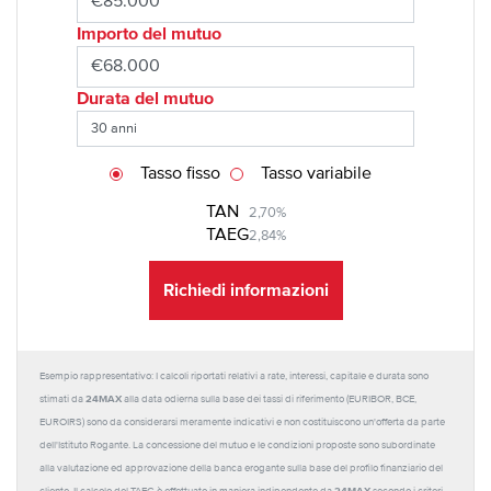
Importo del mutuo
Durata del mutuo
Tasso fisso
Tasso variabile
TAN
2,70%
TAEG
2,84%
Richiedi informazioni
Esempio rappresentativo: I calcoli riportati relativi a rate, interessi, capitale e durata sono
24MAX
stimati da
alla data odierna sulla base dei tassi di riferimento (EURIBOR, BCE,
EUROIRS) sono da considerarsi meramente indicativi e non costituiscono un'offerta da parte
dell'Istituto Rogante. La concessione del mutuo e le condizioni proposte sono subordinate
alla valutazione ed approvazione della banca erogante sulla base del profilo finanziario del
24MAX