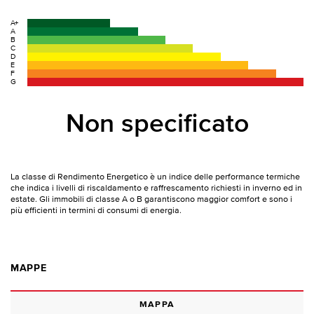
A+
A
B
C
D
E
F
G
Non specificato
La classe di Rendimento Energetico è un indice delle performance termiche
che indica i livelli di riscaldamento e raffrescamento richiesti in inverno ed in
estate. Gli immobili di classe A o B garantiscono maggior comfort e sono i
più efficienti in termini di consumi di energia.
MAPPE
MAPPA