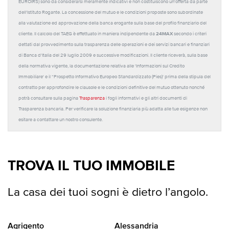
EUROIRS) sono da considerarsi meramente indicativi e non costituiscono un'offerta da parte
dell'Istituto Rogante. La concessione del mutuo e le condizioni proposte sono subordinate
alla valutazione ed approvazione della banca erogante sulla base del profilo finanziario del
24MAX
cliente. Il calcolo del TAEG è effettuato in maniera indipendente da
secondo i criteri
dettati dal provvedimento sulla trasparenza delle operazioni e dei servizi bancari e finanziari
di Banca d'Italia del 29 luglio 2009 e successive modificazioni. Il cliente riceverà, sulla base
della normativa vigente, la documentazione relativa alle 'Informazioni sul Credito
Immobiliare' e il “Prospetto Informativo Europeo Standardizzato (Pies)' prima della stipula del
contratto per approfondire le clausole e le condizioni definitive del mutuo ottenuto nonché
potrà consultare sulla pagina
Trasparenza
i fogli informativi e gli altri documenti di
Trasparenza bancaria. Per verificare la soluzione finanziaria più adatta alle tue esigenze non
esitare a contattare un nostro consulente.
TROVA IL TUO IMMOBILE
La casa dei tuoi sogni è dietro l’angolo.
Agrigento
Alessandria