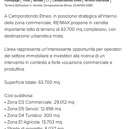
Homepage
Trova
Vendita
CT
Camporotondo Etneo
Terreno Edificabile
Terreno Edificabile In Vendita Camporotondo Etneo 32461001-2083
A Camporotondo Etneo, in posizione strategica all'interno
della zona commerciale, RE/MAX propone in vendita
importante lotto di terreno di 63.700 mq complessivi, con
destinazione urbanistica mista.
L'area rappresenta un'interessante opportunità per operatori
del settore immobiliare e investitori alla ricerca di un
intervento in contesto a forte vocazione commerciale e
produttiva.
Superficie totale: 63.700 mq
Così suddivisa:
• Zona D3 Commerciale: 29.012 mq
• Zona D5 Servizi: 12.656 mq
• Zona D4 Turistico: 300 mq
• Zona E1 Agricola: 13.703 mq
• Strade di progetto: 8.037 mq