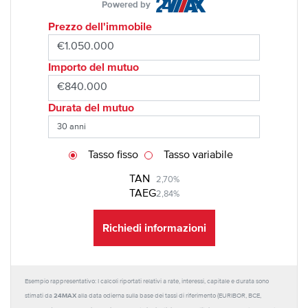
Powered by
Prezzo dell'immobile
Importo del mutuo
Durata del mutuo
Tasso fisso
Tasso variabile
TAN
2,70%
TAEG
2,84%
Richiedi informazioni
Esempio rappresentativo: I calcoli riportati relativi a rate, interessi, capitale e durata sono
24MAX
stimati da
alla data odierna sulla base dei tassi di riferimento (EURIBOR, BCE,