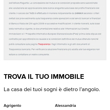
dell'Istituto Rogante. La concessione del mutuo e le condizioni proposte sono subordinate
alla valutazione ed approvazione della banca erogante sulla base del profilo finanziario del
24MAX
cliente. Il calcolo del TAEG è effettuato in maniera indipendente da
secondo i criteri
dettati dal provvedimento sulla trasparenza delle operazioni e dei servizi bancari e finanziari
di Banca d'Italia del 29 luglio 2009 e successive modificazioni. Il cliente riceverà, sulla base
della normativa vigente, la documentazione relativa alle 'Informazioni sul Credito
Immobiliare' e il “Prospetto Informativo Europeo Standardizzato (Pies)' prima della stipula del
contratto per approfondire le clausole e le condizioni definitive del mutuo ottenuto nonché
potrà consultare sulla pagina
Trasparenza
i fogli informativi e gli altri documenti di
Trasparenza bancaria. Per verificare la soluzione finanziaria più adatta alle tue esigenze non
esitare a contattare un nostro consulente.
TROVA IL TUO IMMOBILE
La casa dei tuoi sogni è dietro l’angolo.
Agrigento
Alessandria