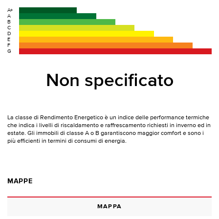
A+
A
B
C
D
E
F
G
Non specificato
La classe di Rendimento Energetico è un indice delle performance termiche
che indica i livelli di riscaldamento e raffrescamento richiesti in inverno ed in
estate. Gli immobili di classe A o B garantiscono maggior comfort e sono i
più efficienti in termini di consumi di energia.
MAPPE
MAPPA