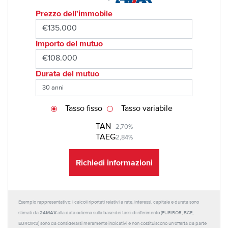
Prezzo dell'immobile
Importo del mutuo
Durata del mutuo
Tasso fisso
Tasso variabile
TAN
2,70%
TAEG
2,84%
Richiedi informazioni
Esempio rappresentativo: I calcoli riportati relativi a rate, interessi, capitale e durata sono
24MAX
stimati da
alla data odierna sulla base dei tassi di riferimento (EURIBOR, BCE,
EUROIRS) sono da considerarsi meramente indicativi e non costituiscono un'offerta da parte