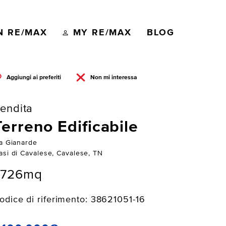
N RE/MAX
MY RE/MAX
BLOG
Aggiungi ai preferiti
Non mi interessa
endita
Terreno Edificabile
ia Gianarde
asi di Cavalese, Cavalese, TN
7726mq
odice di riferimento: 38621051-16