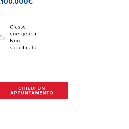
.100.000€
Classe
energetica
Non
specificato
CHIEDI UN
APPUNTAMENTO