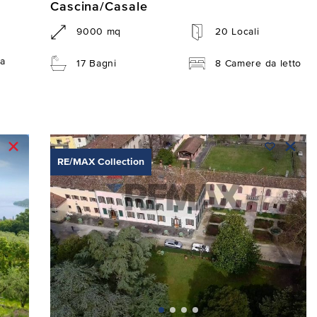
Cascina/Casale
9000 mq
20 Locali
a
17 Bagni
8 Camere da letto
RE/MAX Collection