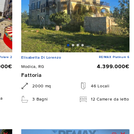
Polare 2
RE/MAX Platinum 6
Elisabetta Di Lorenzo
000€
4.399.000€
Modica, RG
Fattoria
2000 mq
46 Locali
da
3 Bagni
12 Camere da letto