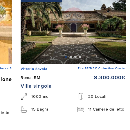
House 3
The RE/MAX Collection Crystal
Vittorio Savoia
8.300.000€
Roma, RM
zione
Villa singola
1000 mq
20 Locali
15 Bagni
11 Camere da letto
letto