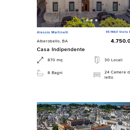
RE/MAX Stella 
Alessio Martinelli
4.750.
Alberobello, BA
Casa Indipendente
870 mq
30 Locali
24 Camere d
8 Bagni
letto