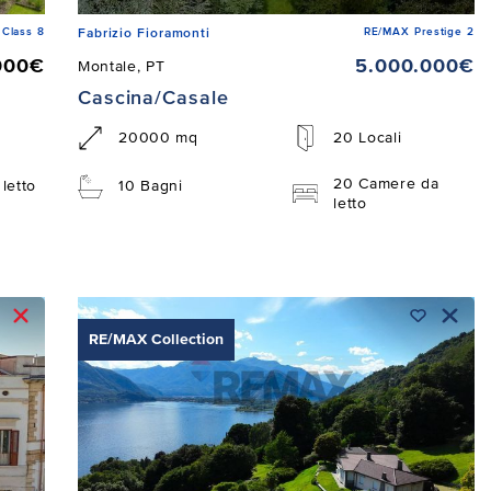
Class 8
RE/MAX Prestige 2
Fabrizio Fioramonti
000€
5.000.000€
Montale, PT
Cascina/Casale
20000 mq
20 Locali
20 Camere da
letto
10 Bagni
letto
RE/MAX Collection