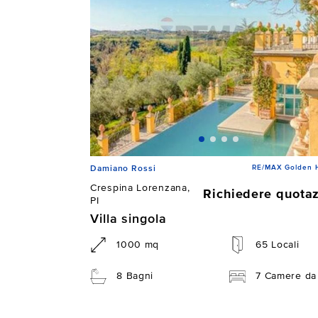
RE/MAX Golden 
Damiano Rossi
Crespina Lorenzana,
Richiedere quota
PI
Villa singola
1000 mq
65 Locali
8 Bagni
7 Camere da 