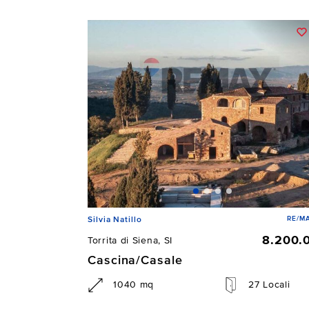
RE/MA
Silvia Natillo
8.200.
Torrita di Siena, SI
Cascina/Casale
1040 mq
27 Locali