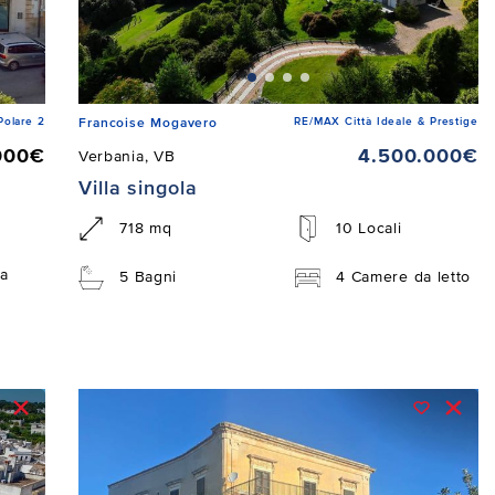
Polare 2
RE/MAX Città Ideale & Prestige
Francoise Mogavero
000€
4.500.000€
Verbania, VB
Villa singola
718 mq
10 Locali
a
5 Bagni
4 Camere da letto