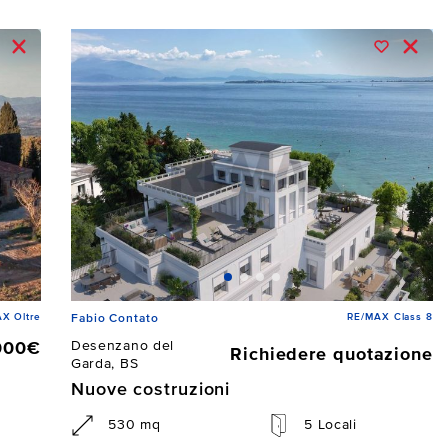
X Oltre
RE/MAX Class 8
Fabio Contato
Desenzano del
000€
Richiedere quotazione
Garda, BS
Nuove costruzioni
530 mq
5 Locali