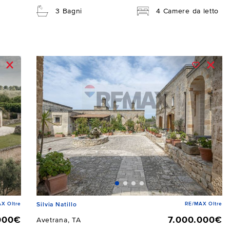
3 Bagni
4 Camere da letto
X Oltre
RE/MAX Oltre
Silvia Natillo
000€
7.000.000€
Avetrana, TA