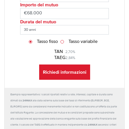
Importo del mutuo
Durata del mutuo
Tasso fisso
Tasso variabile
TAN
2,70%
TAEG
2,84%
Richiedi informazioni
Esempio rappresentativo: I calcoli riportati relativi a rate, interessi, capitale e durata sono
24MAX
stimati da
alla data odierna sulla base dei tassi di riferimento (EURIBOR, BCE,
EUROIRS) sono da considerarsi meramente indicativi e non costituiscono un'offerta da parte
dell'Istituto Rogante. La concessione del mutuo e le condizioni proposte sono subordinate
alla valutazione ed approvazione della banca erogante sulla base del profilo finanziario del
24MAX
cliente. Il calcolo del TAEG è effettuato in maniera indipendente da
secondo i criteri