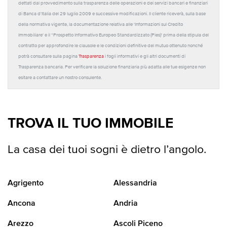
dettati dal provvedimento sulla trasparenza delle operazioni e dei servizi bancari e finanziari
di Banca d'Italia del 29 luglio 2009 e successive modificazioni. Il cliente riceverà, sulla base
della normativa vigente, la documentazione relativa alle 'Informazioni sul Credito
Immobiliare' e il “Prospetto Informativo Europeo Standardizzato (Pies)' prima della stipula del
contratto per approfondire le clausole e le condizioni definitive del mutuo ottenuto nonché
potrà consultare sulla pagina
Trasparenza
i fogli informativi e gli altri documenti di
Trasparenza bancaria. Per verificare la soluzione finanziaria più adatta alle tue esigenze non
esitare a contattare un nostro consulente.
TROVA IL TUO IMMOBILE
La casa dei tuoi sogni è dietro l’angolo.
Agrigento
Alessandria
Ancona
Andria
Arezzo
Ascoli Piceno