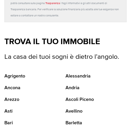
potrà consultare sulla pagina
Trasparenza
i fogli informativi e gli altri documenti di
Trasparenza bancaria. Per verificare la soluzione finanziaria più adatta alle tue esigenze non
esitare a contattare un nostro consulente.
TROVA IL TUO IMMOBILE
La casa dei tuoi sogni è dietro l’angolo.
Agrigento
Alessandria
Ancona
Andria
Arezzo
Ascoli Piceno
Asti
Avellino
Bari
Barletta