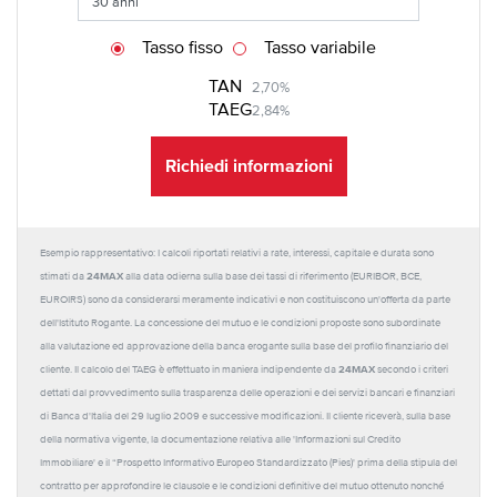
Tasso fisso
Tasso variabile
TAN
2,70%
TAEG
2,84%
Richiedi informazioni
Esempio rappresentativo: I calcoli riportati relativi a rate, interessi, capitale e durata sono
24MAX
stimati da
alla data odierna sulla base dei tassi di riferimento (EURIBOR, BCE,
EUROIRS) sono da considerarsi meramente indicativi e non costituiscono un'offerta da parte
dell'Istituto Rogante. La concessione del mutuo e le condizioni proposte sono subordinate
alla valutazione ed approvazione della banca erogante sulla base del profilo finanziario del
24MAX
cliente. Il calcolo del TAEG è effettuato in maniera indipendente da
secondo i criteri
dettati dal provvedimento sulla trasparenza delle operazioni e dei servizi bancari e finanziari
di Banca d'Italia del 29 luglio 2009 e successive modificazioni. Il cliente riceverà, sulla base
della normativa vigente, la documentazione relativa alle 'Informazioni sul Credito
Immobiliare' e il “Prospetto Informativo Europeo Standardizzato (Pies)' prima della stipula del
contratto per approfondire le clausole e le condizioni definitive del mutuo ottenuto nonché