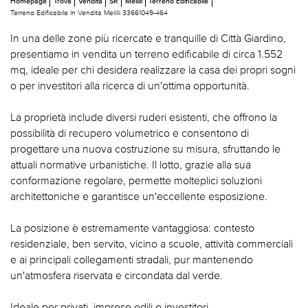
Homepage
Trova
Vendita
SR
Melilli
Terreno Edificabile
Terreno Edificabile In Vendita Melilli 33661049-464
In una delle zone più ricercate e tranquille di Città Giardino,
presentiamo in vendita un terreno edificabile di circa 1.552
mq, ideale per chi desidera realizzare la casa dei propri sogni
o per investitori alla ricerca di un'ottima opportunità.
La proprietà include diversi ruderi esistenti, che offrono la
possibilità di recupero volumetrico e consentono di
progettare una nuova costruzione su misura, sfruttando le
attuali normative urbanistiche. Il lotto, grazie alla sua
conformazione regolare, permette molteplici soluzioni
architettoniche e garantisce un'eccellente esposizione.
La posizione è estremamente vantaggiosa: contesto
residenziale, ben servito, vicino a scuole, attività commerciali
e ai principali collegamenti stradali, pur mantenendo
un'atmosfera riservata e circondata dal verde.
Ideale per privati, imprese edili o investitori.