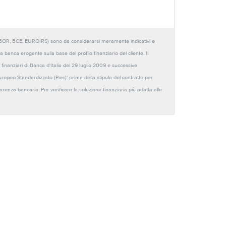
URIBOR, BCE, EUROIRS) sono da considerarsi meramente indicativi e
anca erogante sulla base del profilo finanziario del cliente. Il
 finanziari di Banca d'Italia del 29 luglio 2009 e successive
Europeo Standardizzato (Pies)' prima della stipula del contratto per
sparenza bancaria. Per verificare la soluzione finanziaria più adatta alle