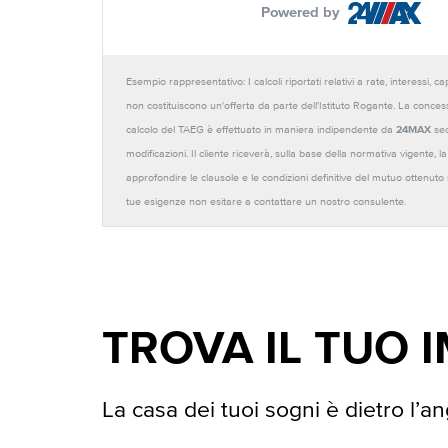
Powered by
Esempio rappresentativo: I calcoli riportati relativi a rate, interessi, 
non costituiscono un'offerta da parte dell'Istituto Rogante. La conces
calcolo del TAEG è effettuato in maniera indipendente da
24MAX
sec
modificazioni. Il cliente riceverà, sulla base della normativa vigente,
approfondire le clausole e le condizioni definitive del mutuo ottenut
tue esigenze non esitare a contattare un nostro consulente.
TROVA IL TUO 
La casa dei tuoi sogni è dietro l’an