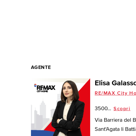
AGENTE
Elisa Galass
RE/MAX City H
3500...
Scopri
Via Barriera del 
Sant'Agata li Battia