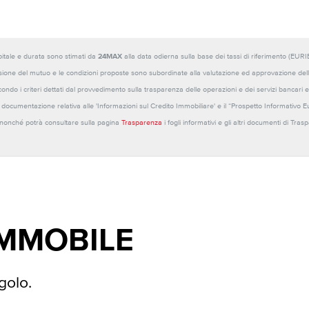
capitale e durata sono stimati da
24MAX
alla data odierna sulla base dei tassi di riferimento (E
sione del mutuo e le condizioni proposte sono subordinate alla valutazione ed approvazione della b
ondo i criteri dettati dal provvedimento sulla trasparenza delle operazioni e dei servizi bancari e
 la documentazione relativa alle 'Informazioni sul Credito Immobiliare' e il “Prospetto Informativo 
o nonché potrà consultare sulla pagina
Trasparenza
i fogli informativi e gli altri documenti di Tra
IMMOBILE
golo.