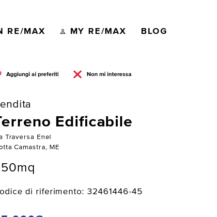
N RE/MAX
MY RE/MAX
BLOG
Aggiungi ai preferiti
Non mi interessa
endita
Terreno Edificabile
ia Traversa Enel
otta Camastra, ME
950mq
odice di riferimento: 32461446-45