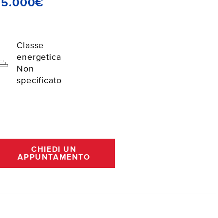
55.000€
Classe
energetica
Non
specificato
CHIEDI UN
APPUNTAMENTO