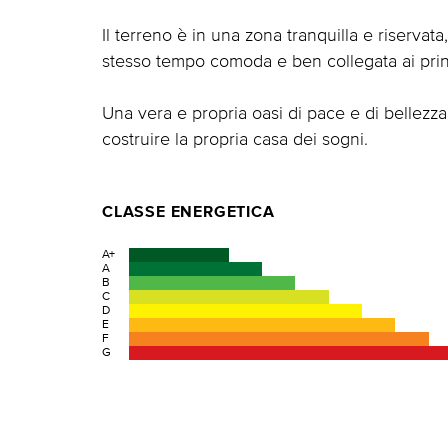
Il terreno è in una zona tranquilla e riservata,
stesso tempo comoda e ben collegata ai princ
Una vera e propria oasi di pace e di bellezza
costruire la propria casa dei sogni.
CLASSE ENERGETICA
A+
A
B
C
D
E
F
G