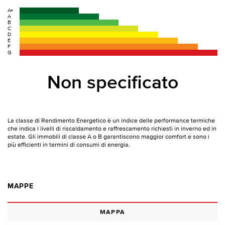
A+
A
B
C
D
E
F
G
Non specificato
La classe di Rendimento Energetico è un indice delle performance termiche
che indica i livelli di riscaldamento e raffrescamento richiesti in inverno ed in
estate. Gli immobili di classe A o B garantiscono maggior comfort e sono i
più efficienti in termini di consumi di energia.
MAPPE
MAPPA