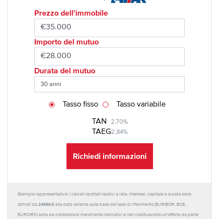
Prezzo dell'immobile
Importo del mutuo
Durata del mutuo
Tasso fisso
Tasso variabile
TAN
2,70%
TAEG
2,84%
Richiedi informazioni
Esempio rappresentativo: I calcoli riportati relativi a rate, interessi, capitale e durata sono
24MAX
stimati da
alla data odierna sulla base dei tassi di riferimento (EURIBOR, BCE,
EUROIRS) sono da considerarsi meramente indicativi e non costituiscono un'offerta da parte