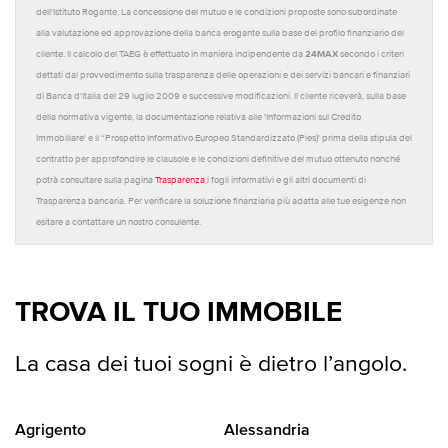
dell'Istituto Rogante. La concessione del mutuo e le condizioni proposte sono subordinate
alla valutazione ed approvazione della banca erogante sulla base del profilo finanziario del
24MAX
cliente. Il calcolo del TAEG è effettuato in maniera indipendente da
secondo i criteri
dettati dal provvedimento sulla trasparenza delle operazioni e dei servizi bancari e finanziari
di Banca d'Italia del 29 luglio 2009 e successive modificazioni. Il cliente riceverà, sulla base
della normativa vigente, la documentazione relativa alle 'Informazioni sul Credito
Immobiliare' e il “Prospetto Informativo Europeo Standardizzato (Pies)' prima della stipula del
contratto per approfondire le clausole e le condizioni definitive del mutuo ottenuto nonché
potrà consultare sulla pagina
Trasparenza
i fogli informativi e gli altri documenti di
Trasparenza bancaria. Per verificare la soluzione finanziaria più adatta alle tue esigenze non
esitare a contattare un nostro consulente.
TROVA IL TUO IMMOBILE
La casa dei tuoi sogni è dietro l’angolo.
Agrigento
Alessandria