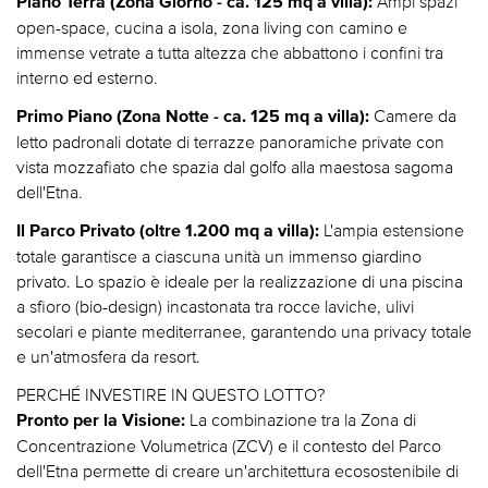
Ampi spazi
Piano Terra (Zona Giorno - ca. 125 mq a villa):
open-space, cucina a isola, zona living con camino e
immense vetrate a tutta altezza che abbattono i confini tra
interno ed esterno.
Camere da
Primo Piano (Zona Notte - ca. 125 mq a villa):
letto padronali dotate di terrazze panoramiche private con
vista mozzafiato che spazia dal golfo alla maestosa sagoma
dell'Etna.
L'ampia estensione
Il Parco Privato (oltre 1.200 mq a villa):
totale garantisce a ciascuna unità un immenso giardino
privato. Lo spazio è ideale per la realizzazione di una piscina
a sfioro (bio-design) incastonata tra rocce laviche, ulivi
secolari e piante mediterranee, garantendo una privacy totale
e un'atmosfera da resort.
PERCHÉ INVESTIRE IN QUESTO LOTTO?
La combinazione tra la Zona di
Pronto per la Visione:
Concentrazione Volumetrica (ZCV) e il contesto del Parco
dell'Etna permette di creare un'architettura ecosostenibile di