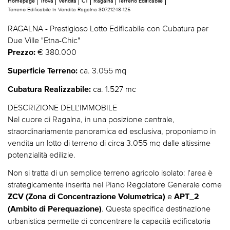
Homepage
Trova
Vendita
CT
Ragalna
Terreno Edificabile
Terreno Edificabile In Vendita Ragalna 30721248-125
RAGALNA - Prestigioso Lotto Edificabile con Cubatura per
Due Ville "Etna-Chic"
€ 380.000
Prezzo:
ca. 3.055 mq
Superficie Terreno:
ca. 1.527 mc
Cubatura Realizzabile:
DESCRIZIONE DELL'IMMOBILE
Nel cuore di Ragalna, in una posizione centrale,
straordinariamente panoramica ed esclusiva, proponiamo in
vendita un lotto di terreno di circa 3.055 mq dalle altissime
potenzialità edilizie.
Non si tratta di un semplice terreno agricolo isolato: l'area è
strategicamente inserita nel Piano Regolatore Generale come
e
ZCV (Zona di Concentrazione Volumetrica)
APT_2
. Questa specifica destinazione
(Ambito di Perequazione)
urbanistica permette di concentrare la capacità edificatoria