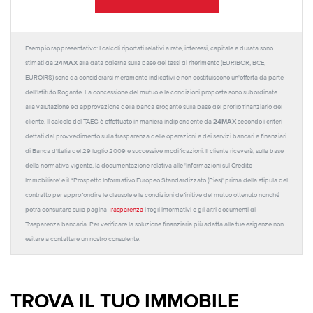
Esempio rappresentativo: I calcoli riportati relativi a rate, interessi, capitale e durata sono
24MAX
stimati da
alla data odierna sulla base dei tassi di riferimento (EURIBOR, BCE,
EUROIRS) sono da considerarsi meramente indicativi e non costituiscono un'offerta da parte
dell'Istituto Rogante. La concessione del mutuo e le condizioni proposte sono subordinate
alla valutazione ed approvazione della banca erogante sulla base del profilo finanziario del
24MAX
cliente. Il calcolo del TAEG è effettuato in maniera indipendente da
secondo i criteri
dettati dal provvedimento sulla trasparenza delle operazioni e dei servizi bancari e finanziari
di Banca d'Italia del 29 luglio 2009 e successive modificazioni. Il cliente riceverà, sulla base
della normativa vigente, la documentazione relativa alle 'Informazioni sul Credito
Immobiliare' e il “Prospetto Informativo Europeo Standardizzato (Pies)' prima della stipula del
contratto per approfondire le clausole e le condizioni definitive del mutuo ottenuto nonché
potrà consultare sulla pagina
Trasparenza
i fogli informativi e gli altri documenti di
Trasparenza bancaria. Per verificare la soluzione finanziaria più adatta alle tue esigenze non
esitare a contattare un nostro consulente.
TROVA IL TUO IMMOBILE