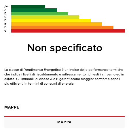
A+
A
B
C
D
E
F
G
Non specificato
La classe di Rendimento Energetico è un indice delle performance termiche
che indica i livelli di riscaldamento e raffrescamento richiesti in inverno ed in
estate. Gli immobili di classe A o B garantiscono maggior comfort e sono i
più efficienti in termini di consumi di energia.
MAPPE
MAPPA