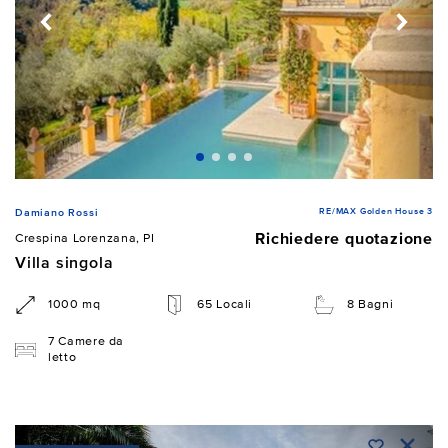
RE/MAX Golden House 3
Damiano Rossi
Richiedere quotazione
Crespina Lorenzana, PI
Villa singola
1000 mq
65 Locali
8 Bagni
7 Camere da
letto