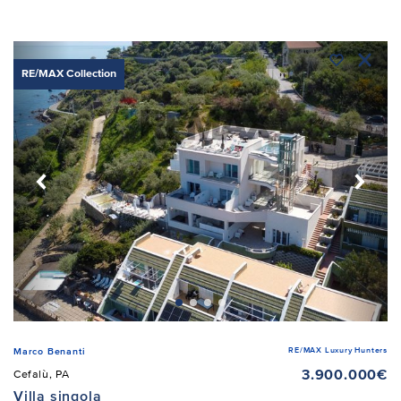
RE/MAX Collection
RE/MAX Luxury Hunters
Marco Benanti
3.900.000€
Cefalù, PA
Villa singola