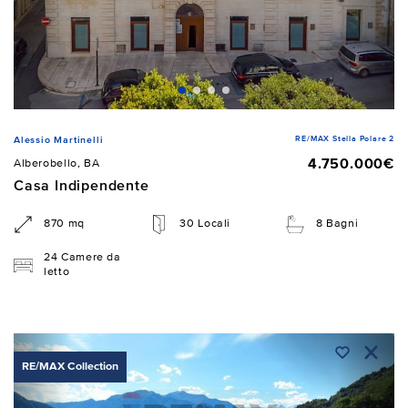
RE/MAX Stella Polare 2
Alessio Martinelli
4.750.000€
Alberobello, BA
Casa Indipendente
870 mq
30 Locali
8 Bagni
24 Camere da
letto
RE/MAX Collection