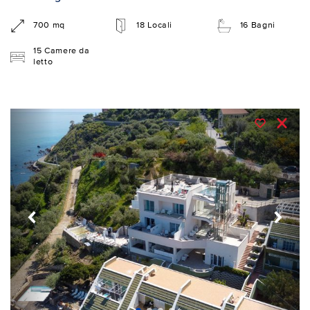
700 mq
18 Locali
16 Bagni
15 Camere da
letto