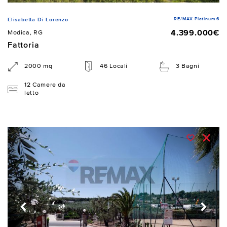
RE/MAX Platinum 6
Elisabetta Di Lorenzo
4.399.000€
Modica, RG
Fattoria
2000 mq
46 Locali
3 Bagni
12 Camere da
letto