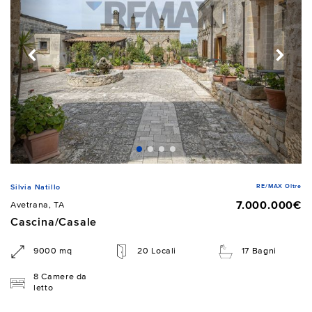
RE/MAX Oltre
Silvia Natillo
7.000.000€
Avetrana, TA
Cascina/Casale
9000 mq
20 Locali
17 Bagni
8 Camere da
letto