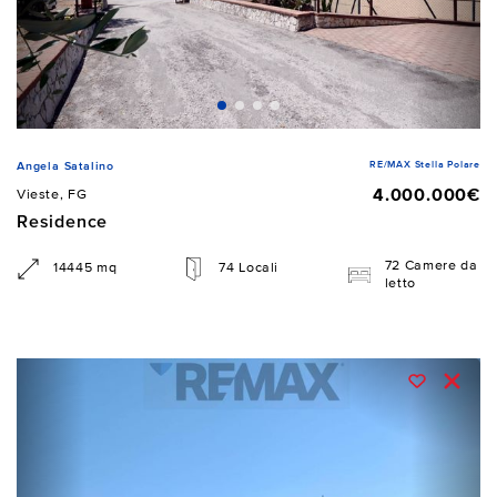
RE/MAX Stella Polare
Angela Satalino
4.000.000€
Vieste, FG
Residence
72 Camere da
14445 mq
74 Locali
letto