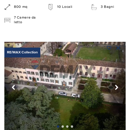
800 mq
10 Locali
3 Bagni
7 Camere da
letto
RE/MAX Collection