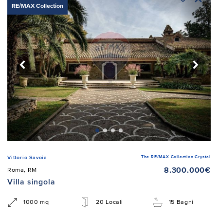
RE/MAX Collection
The RE/MAX Collection Crystal
Vittorio Savoia
8.300.000€
Roma, RM
Villa singola
1000 mq
20 Locali
15 Bagni