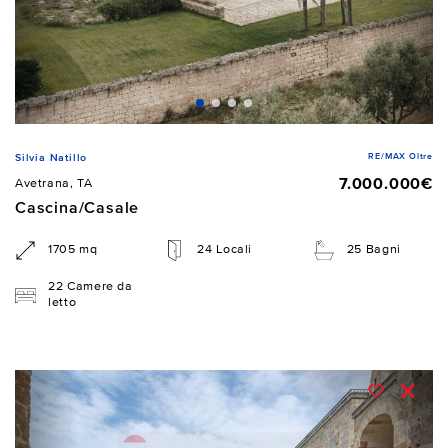
RE/MAX Oltre
Silvia Natillo
7.000.000€
Avetrana, TA
Cascina/Casale
1705 mq
24 Locali
25 Bagni
22 Camere da
letto