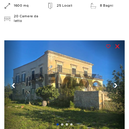
1600 mq
25 Locali
8 Bagni
20 Camere da
letto