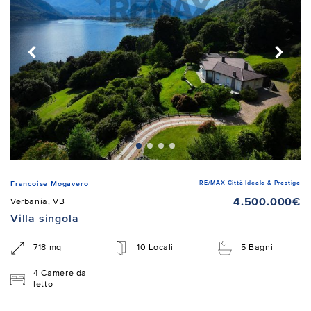
RE/MAX Città Ideale & Prestige
Francoise Mogavero
4.500.000€
Verbania, VB
Villa singola
718 mq
10 Locali
5 Bagni
4 Camere da
letto