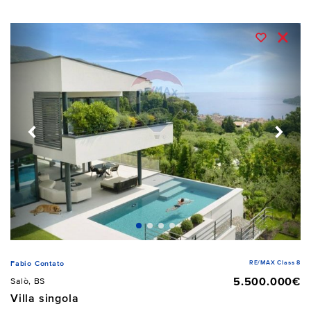
RE/MAX Class 8
Fabio Contato
5.500.000€
Salò, BS
Villa singola