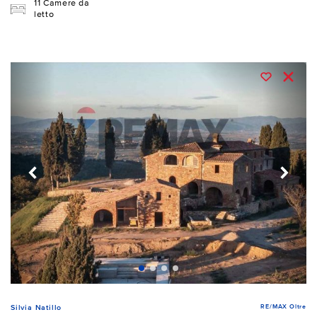
11 Camere da
letto
RE/MAX Oltre
Silvia Natillo