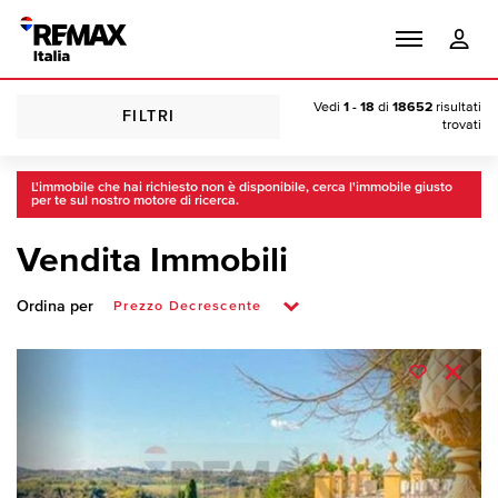
Vedi
1 - 18
di
18652
risultati
FILTRI
trovati
L'immobile che hai richiesto non è disponibile, cerca l'immobile giusto
per te sul nostro motore di ricerca.
Vendita Immobili
Ordina per