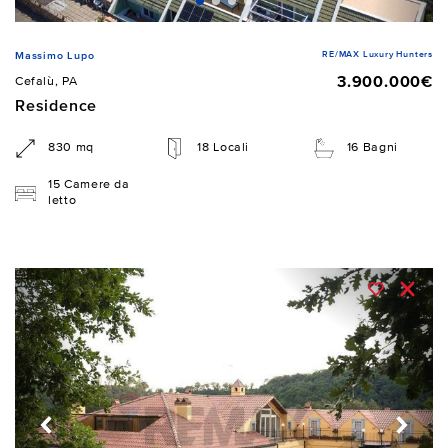
RE/MAX Luxury Hunters
Massimo Lupo
3.900.000€
Cefalù, PA
Residence
830 mq
18 Locali
16 Bagni
15 Camere da
letto