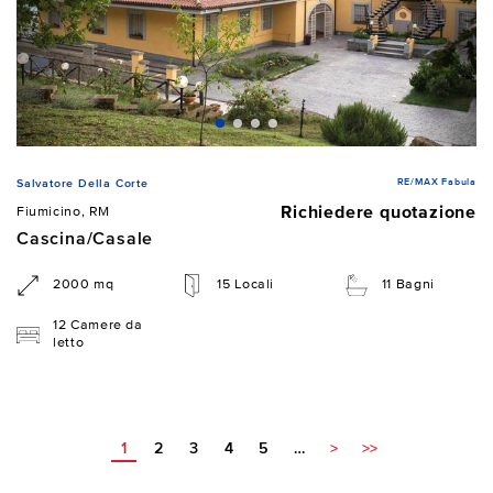
RE/MAX Fabula
Salvatore Della Corte
Richiedere quotazione
Fiumicino, RM
Cascina/Casale
2000 mq
15 Locali
11 Bagni
12 Camere da
letto
1
2
3
4
5
…
>
>>