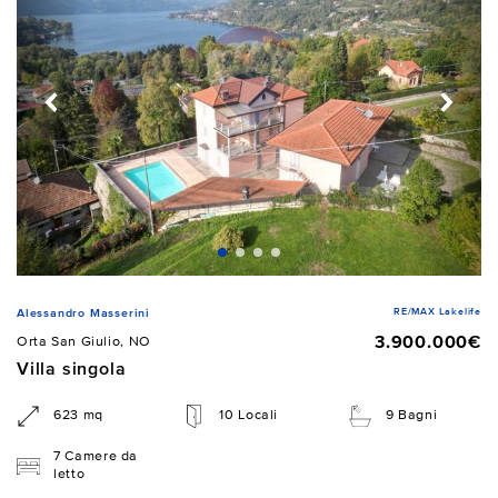
RE/MAX Lakelife
Alessandro Masserini
3.900.000€
Orta San Giulio, NO
Villa singola
623 mq
10 Locali
9 Bagni
7 Camere da
letto