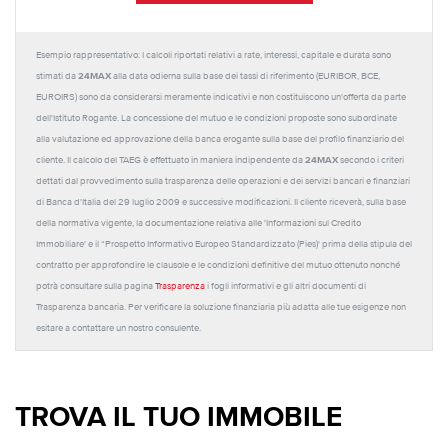
Esempio rappresentativo: I calcoli riportati relativi a rate, interessi, capitale e durata sono
24MAX
stimati da
alla data odierna sulla base dei tassi di riferimento (EURIBOR, BCE,
EUROIRS) sono da considerarsi meramente indicativi e non costituiscono un'offerta da parte
dell'Istituto Rogante. La concessione del mutuo e le condizioni proposte sono subordinate
alla valutazione ed approvazione della banca erogante sulla base del profilo finanziario del
24MAX
cliente. Il calcolo del TAEG è effettuato in maniera indipendente da
secondo i criteri
dettati dal provvedimento sulla trasparenza delle operazioni e dei servizi bancari e finanziari
di Banca d'Italia del 29 luglio 2009 e successive modificazioni. Il cliente riceverà, sulla base
della normativa vigente, la documentazione relativa alle 'Informazioni sul Credito
Immobiliare' e il “Prospetto Informativo Europeo Standardizzato (Pies)' prima della stipula del
contratto per approfondire le clausole e le condizioni definitive del mutuo ottenuto nonché
potrà consultare sulla pagina
Trasparenza
i fogli informativi e gli altri documenti di
Trasparenza bancaria. Per verificare la soluzione finanziaria più adatta alle tue esigenze non
esitare a contattare un nostro consulente.
TROVA IL TUO IMMOBILE