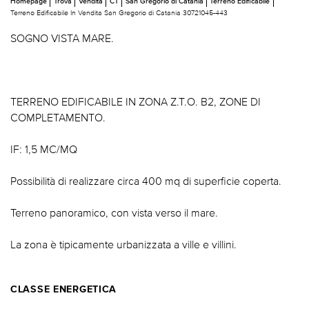
Homepage
Trova
Vendita
CT
San Gregorio di Catania
Terreno Edificabile
Terreno Edificabile In Vendita San Gregorio di Catania 30721045-443
SOGNO VISTA MARE.
TERRENO EDIFICABILE IN ZONA Z.T.O. B2, ZONE DI
COMPLETAMENTO.
IF: 1,5 MC/MQ
Possibilità di realizzare circa 400 mq di superficie coperta.
Terreno panoramico, con vista verso il mare.
La zona è tipicamente urbanizzata a ville e villini.
CLASSE ENERGETICA