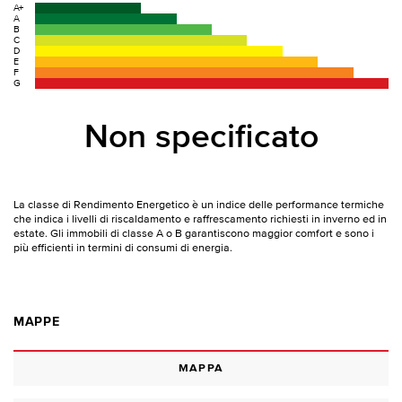
A+
A
B
C
D
E
F
G
Non specificato
La classe di Rendimento Energetico è un indice delle performance termiche
che indica i livelli di riscaldamento e raffrescamento richiesti in inverno ed in
estate. Gli immobili di classe A o B garantiscono maggior comfort e sono i
più efficienti in termini di consumi di energia.
MAPPE
MAPPA