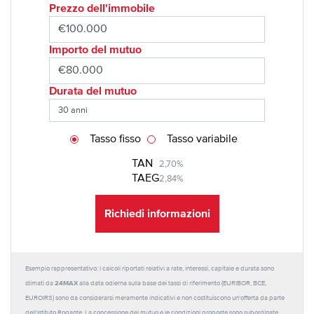
Prezzo dell'immobile
Importo del mutuo
Durata del mutuo
Tasso fisso
Tasso variabile
TAN
2,70%
TAEG
2,84%
Richiedi informazioni
Esempio rappresentativo: I calcoli riportati relativi a rate, interessi, capitale e durata sono
24MAX
stimati da
alla data odierna sulla base dei tassi di riferimento (EURIBOR, BCE,
EUROIRS) sono da considerarsi meramente indicativi e non costituiscono un'offerta da parte
dell'Istituto Rogante. La concessione del mutuo e le condizioni proposte sono subordinate