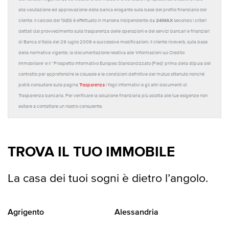
alla valutazione ed approvazione della banca erogante sulla base del profilo finanziario del
24MAX
cliente. Il calcolo del TAEG è effettuato in maniera indipendente da
secondo i criteri
dettati dal provvedimento sulla trasparenza delle operazioni e dei servizi bancari e finanziari
di Banca d'Italia del 29 luglio 2009 e successive modificazioni. Il cliente riceverà, sulla base
della normativa vigente, la documentazione relativa alle 'Informazioni sul Credito
Immobiliare' e il “Prospetto Informativo Europeo Standardizzato (Pies)' prima della stipula del
contratto per approfondire le clausole e le condizioni definitive del mutuo ottenuto nonché
potrà consultare sulla pagina
Trasparenza
i fogli informativi e gli altri documenti di
Trasparenza bancaria. Per verificare la soluzione finanziaria più adatta alle tue esigenze non
esitare a contattare un nostro consulente.
TROVA IL TUO IMMOBILE
La casa dei tuoi sogni è dietro l’angolo.
Agrigento
Alessandria