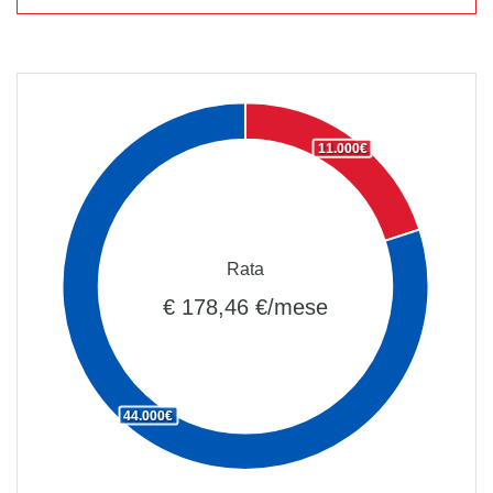
11.000€
Rata
€ 178,46 €/mese
44.000€