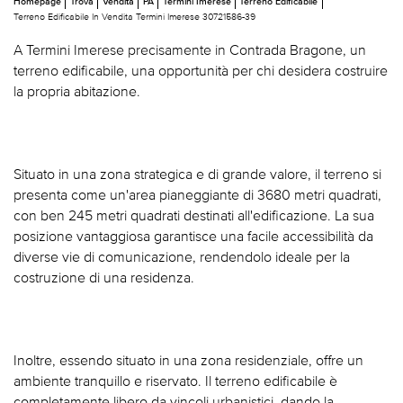
Homepage
Trova
Vendita
PA
Termini Imerese
Terreno Edificabile
Terreno Edificabile In Vendita Termini Imerese 30721586-39
A Termini Imerese precisamente in Contrada Bragone, un
terreno edificabile, una opportunità per chi desidera costruire
la propria abitazione.
Situato in una zona strategica e di grande valore, il terreno si
presenta come un'area pianeggiante di 3680 metri quadrati,
con ben 245 metri quadrati destinati all'edificazione. La sua
posizione vantaggiosa garantisce una facile accessibilità da
diverse vie di comunicazione, rendendolo ideale per la
costruzione di una residenza.
Inoltre, essendo situato in una zona residenziale, offre un
ambiente tranquillo e riservato. Il terreno edificabile è
completamente libero da vincoli urbanistici, dando la