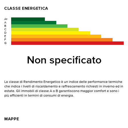
CLASSE ENERGETICA
A+
A
B
C
D
E
F
G
Non specificato
La classe di Rendimento Energetico è un indice delle performance termiche
che indica i livelli di riscaldamento e raffrescamento richiesti in inverno ed in
estate. Gli immobili di classe A o B garantiscono maggior comfort e sono i
più efficienti in termini di consumi di energia.
MAPPE