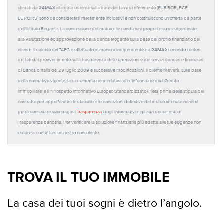
24MAX
stimati da
alla data odierna sulla base dei tassi di riferimento (EURIBOR, BCE,
EUROIRS) sono da considerarsi meramente indicativi e non costituiscono un'offerta da parte
dell'Istituto Rogante. La concessione del mutuo e le condizioni proposte sono subordinate
alla valutazione ed approvazione della banca erogante sulla base del profilo finanziario del
24MAX
cliente. Il calcolo del TAEG è effettuato in maniera indipendente da
secondo i criteri
dettati dal provvedimento sulla trasparenza delle operazioni e dei servizi bancari e finanziari
di Banca d'Italia del 29 luglio 2009 e successive modificazioni. Il cliente riceverà, sulla base
della normativa vigente, la documentazione relativa alle 'Informazioni sul Credito
Immobiliare' e il “Prospetto Informativo Europeo Standardizzato (Pies)' prima della stipula del
contratto per approfondire le clausole e le condizioni definitive del mutuo ottenuto nonché
potrà consultare sulla pagina
Trasparenza
i fogli informativi e gli altri documenti di
Trasparenza bancaria. Per verificare la soluzione finanziaria più adatta alle tue esigenze non
esitare a contattare un nostro consulente.
TROVA IL TUO IMMOBILE
La casa dei tuoi sogni è dietro l’angolo.