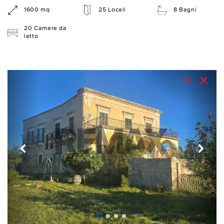
1600 mq
25 Locali
8 Bagni
20 Camere da
letto