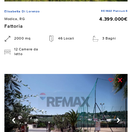
RE/MAX Platinum 6
Elisabetta Di Lorenzo
4.399.000€
Modica, RG
Fattoria
2000 mq
46 Locali
3 Bagni
12 Camere da
letto