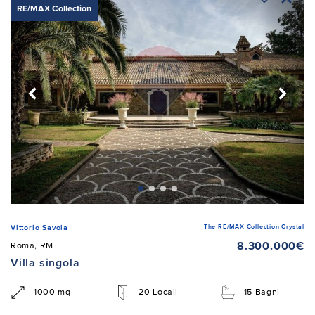
RE/MAX Collection
The RE/MAX Collection Crystal
Vittorio Savoia
8.300.000€
Roma, RM
Villa singola
1000 mq
20 Locali
15 Bagni