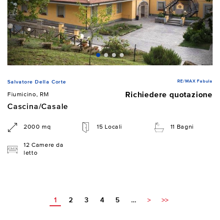
RE/MAX Fabula
Salvatore Della Corte
Richiedere quotazione
Fiumicino, RM
Cascina/Casale
2000 mq
15 Locali
11 Bagni
12 Camere da
letto
1
2
3
4
5
…
>
>>