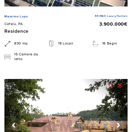
RE/MAX Luxury Hunters
Massimo Lupo
3.900.000€
Cefalù, PA
Residence
830 mq
18 Locali
16 Bagni
15 Camere da
letto