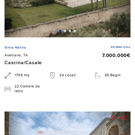
RE/MAX Oltre
Silvia Natillo
7.000.000€
Avetrana, TA
Cascina/Casale
1705 mq
24 Locali
25 Bagni
22 Camere da
letto