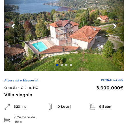
RE/MAX Lakelife
Alessandro Masserini
3.900.000€
Orta San Giulio, NO
Villa singola
623 mq
10 Locali
9 Bagni
7 Camere da
letto