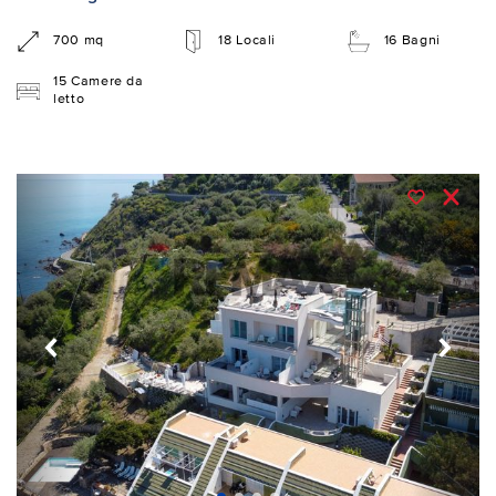
700 mq
18 Locali
16 Bagni
15 Camere da
letto