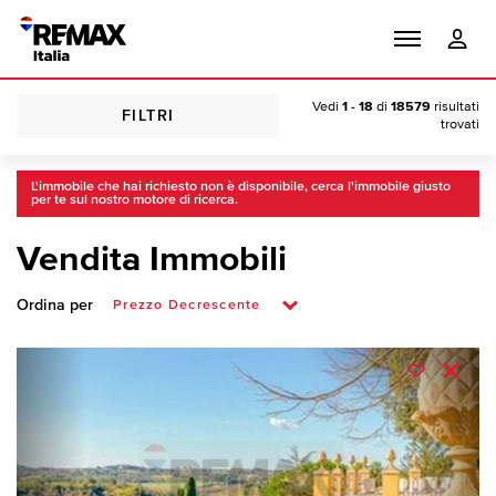
Vedi
1 - 18
di
18579
risultati
FILTRI
trovati
L'immobile che hai richiesto non è disponibile, cerca l'immobile giusto
per te sul nostro motore di ricerca.
Vendita Immobili
Ordina per