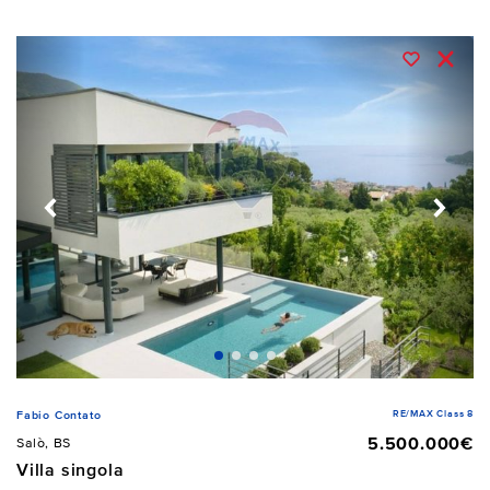
RE/MAX Class 8
Fabio Contato
5.500.000€
Salò, BS
Villa singola