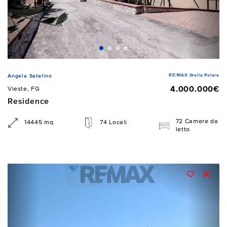
RE/MAX Stella Polare
Angela Satalino
4.000.000€
Vieste, FG
Residence
72 Camere da
14445 mq
74 Locali
letto