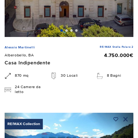
RE/MAX Stella Polare 2
Alessio Martinelli
4.750.000€
Alberobello, BA
Casa Indipendente
870 mq
30 Locali
8 Bagni
24 Camere da
letto
RE/MAX Collection