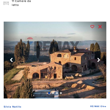
11 Camere da
letto
RE/MAX Oltre
Silvia Natillo