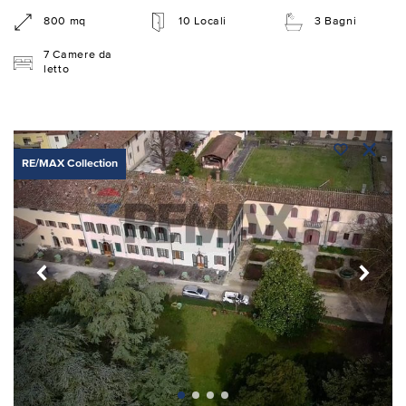
800 mq
10 Locali
3 Bagni
7 Camere da
letto
RE/MAX Collection