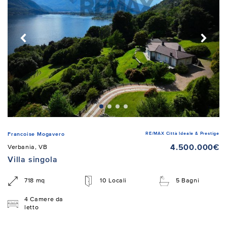
RE/MAX Città Ideale & Prestige
Francoise Mogavero
4.500.000€
Verbania, VB
Villa singola
718 mq
10 Locali
5 Bagni
4 Camere da
letto