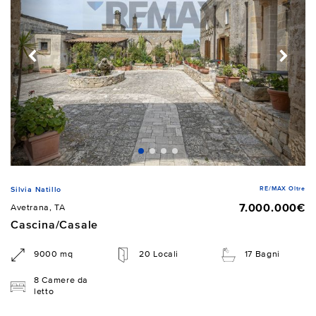
RE/MAX Oltre
Silvia Natillo
7.000.000€
Avetrana, TA
Cascina/Casale
9000 mq
20 Locali
17 Bagni
8 Camere da
letto