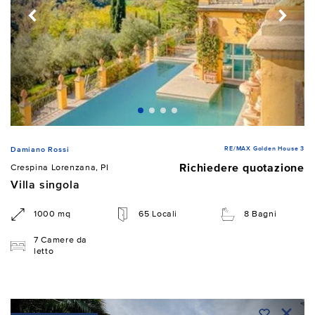
RE/MAX Golden House 3
Damiano Rossi
Richiedere quotazione
Crespina Lorenzana, PI
Villa singola
1000 mq
65 Locali
8 Bagni
7 Camere da
letto