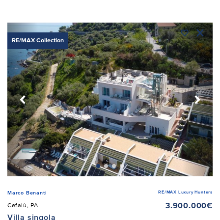
RE/MAX Collection
RE/MAX Luxury Hunters
Marco Benanti
3.900.000€
Cefalù, PA
Villa singola