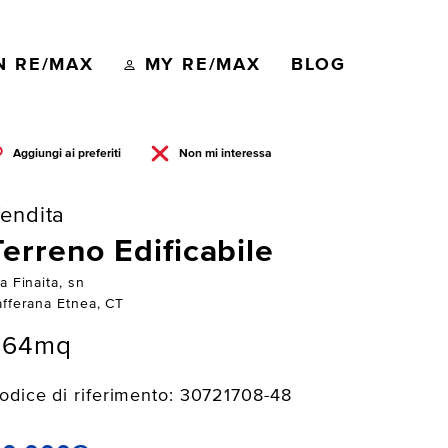
N RE/MAX
MY RE/MAX
BLOG
Aggiungi ai preferiti
Non mi interessa
endita
Terreno Edificabile
a Finaita, sn
afferana Etnea, CT
864mq
odice di riferimento: 30721708-48