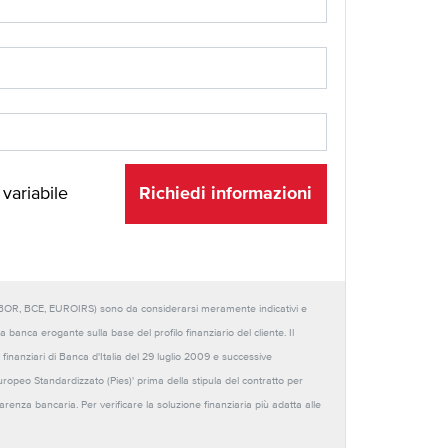
Richiedi informazioni
 variabile
URIBOR, BCE, EUROIRS) sono da considerarsi meramente indicativi e
anca erogante sulla base del profilo finanziario del cliente. Il
 finanziari di Banca d'Italia del 29 luglio 2009 e successive
Europeo Standardizzato (Pies)' prima della stipula del contratto per
sparenza bancaria. Per verificare la soluzione finanziaria più adatta alle