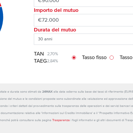
Importo del mutuo
Durata del mutuo
TAN
2,70%
Tasso fisso
Tasso
TAEG
2,84%
capitale e durata sono stimati da
24MAX
alla data odierna sulla base dei tassi di riferimento (E
sione del mutuo e le condizioni proposte sono subordinate alla valutazione ed approvazione della b
ondo i criteri dettati dal provvedimento sulla trasparenza delle operazioni e dei servizi bancari e
 la documentazione relativa alle 'Informazioni sul Credito Immobiliare' e il “Prospetto Informativo 
o nonché potrà consultare sulla pagina
Trasparenza
i fogli informativi e gli altri documenti di Tra