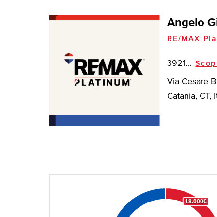
Angelo Gi
RE/MAX Pla
3921...
Scop
Via Cesare B
Catania, CT, I
18.000€