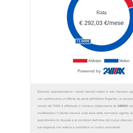
Rata
€ 292,03 €/mese
72.000€
Anticipo
Mutuo
Powered by
Esempio rappresentativo: I calcoli riportati relativi a rate, interessi, 
non costituiscono un'offerta da parte dell'Istituto Rogante. La conces
calcolo del TAEG è effettuato in maniera indipendente da
24MAX
sec
modificazioni. Il cliente riceverà, sulla base della normativa vigente,
approfondire le clausole e le condizioni definitive del mutuo ottenut
tue esigenze non esitare a contattare un nostro consulente.