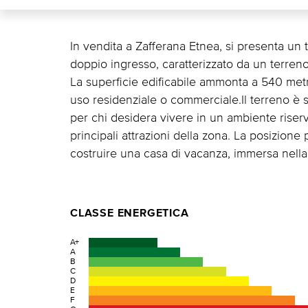
In vendita a Zafferana Etnea, si presenta un 
doppio ingresso, caratterizzato da un terren
La superficie edificabile ammonta a 540 metr
uso residenziale o commerciale.Il terreno è si
per chi desidera vivere in un ambiente ris
principali attrazioni della zona. La posizione
costruire una casa di vacanza, immersa nella
CLASSE ENERGETICA
A+
A
B
C
D
E
F