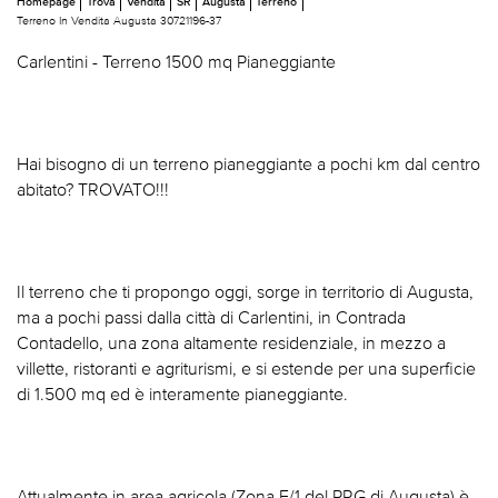
Homepage
Trova
Vendita
SR
Augusta
Terreno
Terreno In Vendita Augusta 30721196-37
Carlentini - Terreno 1500 mq Pianeggiante
Hai bisogno di un terreno pianeggiante a pochi km dal centro
abitato? TROVATO!!!
Il terreno che ti propongo oggi, sorge in territorio di Augusta,
ma a pochi passi dalla città di Carlentini, in Contrada
Contadello, una zona altamente residenziale, in mezzo a
villette, ristoranti e agriturismi, e si estende per una superficie
di 1.500 mq ed è interamente pianeggiante.
Attualmente in area agricola (Zona E/1 del PRG di Augusta) è