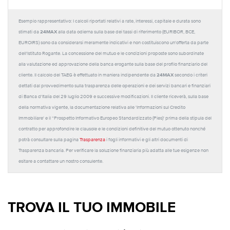
Esempio rappresentativo: I calcoli riportati relativi a rate, interessi, capitale e durata sono
24MAX
stimati da
alla data odierna sulla base dei tassi di riferimento (EURIBOR, BCE,
EUROIRS) sono da considerarsi meramente indicativi e non costituiscono un'offerta da parte
dell'Istituto Rogante. La concessione del mutuo e le condizioni proposte sono subordinate
alla valutazione ed approvazione della banca erogante sulla base del profilo finanziario del
24MAX
cliente. Il calcolo del TAEG è effettuato in maniera indipendente da
secondo i criteri
dettati dal provvedimento sulla trasparenza delle operazioni e dei servizi bancari e finanziari
di Banca d'Italia del 29 luglio 2009 e successive modificazioni. Il cliente riceverà, sulla base
della normativa vigente, la documentazione relativa alle 'Informazioni sul Credito
Immobiliare' e il “Prospetto Informativo Europeo Standardizzato (Pies)' prima della stipula del
contratto per approfondire le clausole e le condizioni definitive del mutuo ottenuto nonché
potrà consultare sulla pagina
Trasparenza
i fogli informativi e gli altri documenti di
Trasparenza bancaria. Per verificare la soluzione finanziaria più adatta alle tue esigenze non
esitare a contattare un nostro consulente.
TROVA IL TUO IMMOBILE