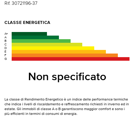
Rif. 30721196-37
CLASSE ENERGETICA
A+
A
B
C
D
E
F
G
Non specificato
La classe di Rendimento Energetico è un indice delle performance termiche
che indica i livelli di riscaldamento e raffrescamento richiesti in inverno ed in
estate. Gli immobili di classe A o B garantiscono maggior comfort e sono i
più efficienti in termini di consumi di energia.