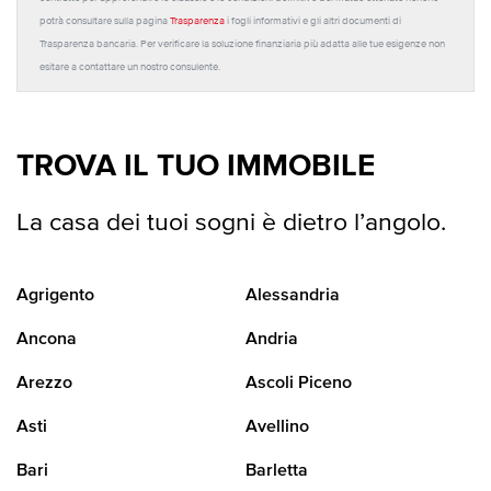
potrà consultare sulla pagina
Trasparenza
i fogli informativi e gli altri documenti di
Trasparenza bancaria. Per verificare la soluzione finanziaria più adatta alle tue esigenze non
esitare a contattare un nostro consulente.
TROVA IL TUO IMMOBILE
La casa dei tuoi sogni è dietro l’angolo.
Agrigento
Alessandria
Ancona
Andria
Arezzo
Ascoli Piceno
Asti
Avellino
Bari
Barletta