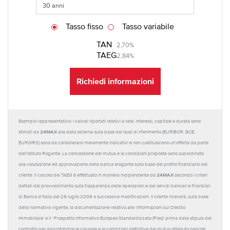
Tasso fisso
Tasso variabile
TAN
2,70%
TAEG
2,84%
Richiedi informazioni
Esempio rappresentativo: I calcoli riportati relativi a rate, interessi, capitale e durata sono
24MAX
stimati da
alla data odierna sulla base dei tassi di riferimento (EURIBOR, BCE,
EUROIRS) sono da considerarsi meramente indicativi e non costituiscono un'offerta da parte
dell'Istituto Rogante. La concessione del mutuo e le condizioni proposte sono subordinate
alla valutazione ed approvazione della banca erogante sulla base del profilo finanziario del
24MAX
cliente. Il calcolo del TAEG è effettuato in maniera indipendente da
secondo i criteri
dettati dal provvedimento sulla trasparenza delle operazioni e dei servizi bancari e finanziari
di Banca d'Italia del 29 luglio 2009 e successive modificazioni. Il cliente riceverà, sulla base
della normativa vigente, la documentazione relativa alle 'Informazioni sul Credito
Immobiliare' e il “Prospetto Informativo Europeo Standardizzato (Pies)' prima della stipula del
contratto per approfondire le clausole e le condizioni definitive del mutuo ottenuto nonché