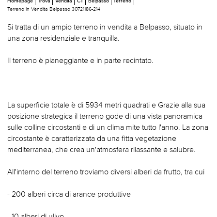
Homepage
Trova
Vendita
CT
Belpasso
Terreno
Terreno In Vendita Belpasso 30721186-214
Si tratta di un ampio terreno in vendita a Belpasso, situato in
una zona residenziale e tranquilla.
Il terreno è pianeggiante e in parte recintato.
La superficie totale è di 5934 metri quadrati e Grazie alla sua
posizione strategica il terreno gode di una vista panoramica
sulle colline circostanti e di un clima mite tutto l'anno. La zona
circostante è caratterizzata da una fitta vegetazione
mediterranea, che crea un'atmosfera rilassante e salubre.
All'interno del terreno troviamo diversi alberi da frutto, tra cui
- 200 alberi circa di arance produttive
- 10 alberi di ulivo