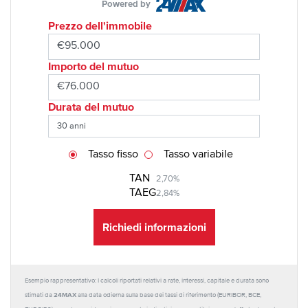
Powered by
Prezzo dell'immobile
Importo del mutuo
Durata del mutuo
Tasso fisso
Tasso variabile
TAN
2,70%
TAEG
2,84%
Richiedi informazioni
Esempio rappresentativo: I calcoli riportati relativi a rate, interessi, capitale e durata sono
24MAX
stimati da
alla data odierna sulla base dei tassi di riferimento (EURIBOR, BCE,