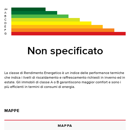
A+
A
B
C
D
E
F
G
Non specificato
La classe di Rendimento Energetico è un indice delle performance termiche
che indica i livelli di riscaldamento e raffrescamento richiesti in inverno ed in
estate. Gli immobili di classe A o B garantiscono maggior comfort e sono i
più efficienti in termini di consumi di energia.
MAPPE
MAPPA