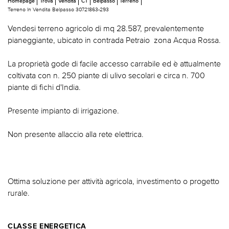
Homepage
Trova
Vendita
CT
Belpasso
Terreno
Terreno In Vendita Belpasso 30721863-293
Vendesi terreno agricolo di mq 28.587, prevalentemente
pianeggiante, ubicato in contrada Petraio  zona Acqua Rossa.
La proprietà gode di facile accesso carrabile ed è attualmente
coltivata con n. 250 piante di ulivo secolari e circa n. 700
piante di fichi d'India.
Presente impianto di irrigazione.
Non presente allaccio alla rete elettrica.
Ottima soluzione per attività agricola, investimento o progetto
rurale.
CLASSE ENERGETICA