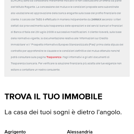
EUROIRS) sono da considerarsi meramente indicativi e non costituiscono un'offerta da parte
dell'Istituto Rogante. La concessione del mutuo e le condizioni proposte sono subordinate
alla valutazione ed approvazione della banca erogante sulla base del profilo finanziario del
24MAX
cliente. Il calcolo del TAEG è effettuato in maniera indipendente da
secondo i criteri
dettati dal provvedimento sulla trasparenza delle operazioni e dei servizi bancari e finanziari
di Banca d'Italia del 29 luglio 2009 e successive modificazioni. Il cliente riceverà, sulla base
della normativa vigente, la documentazione relativa alle 'Informazioni sul Credito
Immobiliare' e il “Prospetto Informativo Europeo Standardizzato (Pies)' prima della stipula del
contratto per approfondire le clausole e le condizioni definitive del mutuo ottenuto nonché
potrà consultare sulla pagina
Trasparenza
i fogli informativi e gli altri documenti di
Trasparenza bancaria. Per verificare la soluzione finanziaria più adatta alle tue esigenze non
esitare a contattare un nostro consulente.
TROVA IL TUO IMMOBILE
La casa dei tuoi sogni è dietro l’angolo.
Agrigento
Alessandria