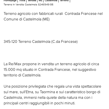
Homepage
Trova
Vendita
ME
Castelmola
Terreno
Terreno In Vendita Castelmola 32461345-135
Terreno agricolo con fabbricati rurali  Contrada Francese nel
Comune di Castelmola (ME)
345-120 Terreno Castelmola (C.da Francese)
La Re/Max propone in vendita un terreno agricolo di circa
15.000 mq situato in Contrada Francese, nel suggestivo
territorio di Castelmola.
Una posizione privilegiata che regala una vista spettacolare
sul mare, sull'Etna, su Taormina e sul caratteristico borgo di
Castelmola, immersi nella quiete della natura ma con i
principali centri raggiungibili in pochi minuti.