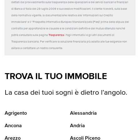
dettati dal provvedimento sulla trasparenza delle operazioni e dei servizi bancari e finanziari
di Banca d'Italia del 29 luglio 2009 e successive modificazioni. Il cliente riceverà, sulla base
della normativa vigente, la documentazione relativa alle 'Informazioni sul Credito
Immobiliare' e il “Prospetto Informativo Europeo Standardizzato (Pies)' prima della stipula del
contratto per approfondire le clausole e le condizioni definitive del mutuo ottenuto nonché
potrà consultare sulla pagina
Trasparenza
i fogli informativi e gli altri documenti di
Trasparenza bancaria. Per verificare la soluzione finanziaria più adatta alle tue esigenze non
esitare a contattare un nostro consulente.
TROVA IL TUO IMMOBILE
La casa dei tuoi sogni è dietro l’angolo.
Agrigento
Alessandria
Ancona
Andria
Arezzo
Ascoli Piceno