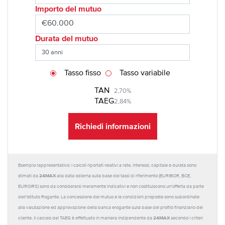
Importo del mutuo
Durata del mutuo
Tasso fisso
Tasso variabile
TAN
2,70%
TAEG
2,84%
Richiedi informazioni
Esempio rappresentativo: I calcoli riportati relativi a rate, interessi, capitale e durata sono
24MAX
stimati da
alla data odierna sulla base dei tassi di riferimento (EURIBOR, BCE,
EUROIRS) sono da considerarsi meramente indicativi e non costituiscono un'offerta da parte
dell'Istituto Rogante. La concessione del mutuo e le condizioni proposte sono subordinate
alla valutazione ed approvazione della banca erogante sulla base del profilo finanziario del
24MAX
cliente. Il calcolo del TAEG è effettuato in maniera indipendente da
secondo i criteri