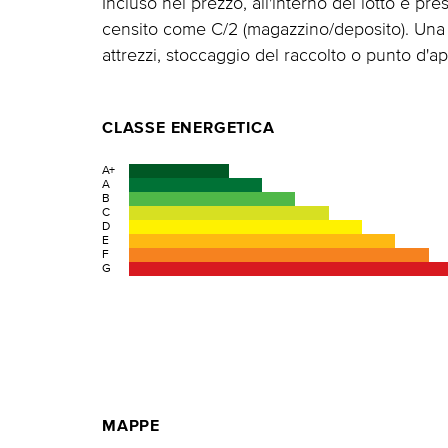
Incluso nel prezzo, all'interno del lotto è p
censito come C/2 (magazzino/deposito). Una 
attrezzi, stoccaggio del raccolto o punto d'a
CLASSE ENERGETICA
A+
A
B
C
D
E
F
G
MAPPE