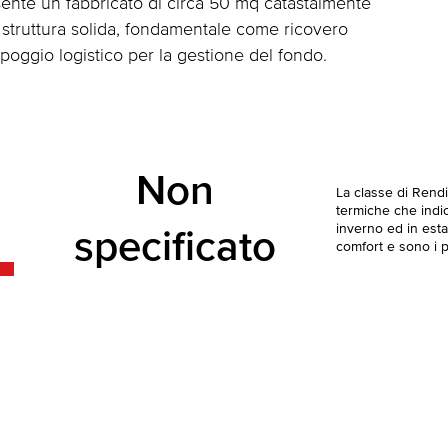
resente un fabbricato di circa 50 mq catastalmente
struttura solida, fondamentale come ricovero
ppoggio logistico per la gestione del fondo.
Non
La classe di Rend
termiche che indica
inverno ed in esta
specificato
comfort e sono i pi