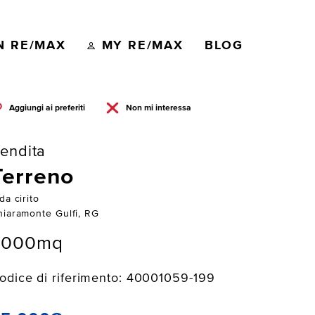
N RE/MAX
MY RE/MAX
BLOG
Aggiungi ai preferiti
Non mi interessa
endita
Terreno
da cirito
hiaramonte Gulfi, RG
3000mq
odice di riferimento: 40001059-199