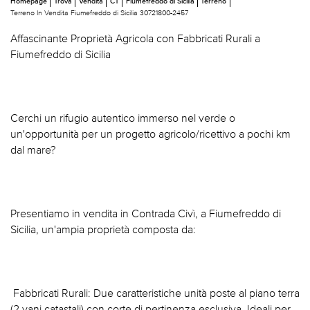
Homepage
Trova
Vendita
CT
Fiumefreddo di Sicilia
Terreno
Terreno In Vendita Fiumefreddo di Sicilia 30721800-2457
Affascinante Proprietà Agricola con Fabbricati Rurali a
Fiumefreddo di Sicilia
Cerchi un rifugio autentico immerso nel verde o
un'opportunità per un progetto agricolo/ricettivo a pochi km
dal mare?
Presentiamo in vendita in Contrada Civì, a Fiumefreddo di
Sicilia, un'ampia proprietà composta da:
 Fabbricati Rurali: Due caratteristiche unità poste al piano terra
(2 vani catastali) con corte di pertinenza esclusiva. Ideali per