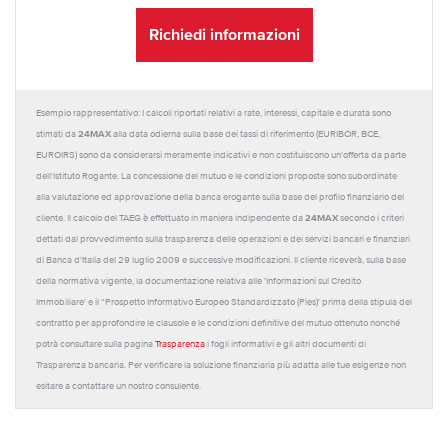
Richiedi informazioni
Esempio rappresentativo: I calcoli riportati relativi a rate, interessi, capitale e durata sono
24MAX
stimati da
alla data odierna sulla base dei tassi di riferimento (EURIBOR, BCE,
EUROIRS) sono da considerarsi meramente indicativi e non costituiscono un'offerta da parte
dell'Istituto Rogante. La concessione del mutuo e le condizioni proposte sono subordinate
alla valutazione ed approvazione della banca erogante sulla base del profilo finanziario del
24MAX
cliente. Il calcolo del TAEG è effettuato in maniera indipendente da
secondo i criteri
dettati dal provvedimento sulla trasparenza delle operazioni e dei servizi bancari e finanziari
di Banca d'Italia del 29 luglio 2009 e successive modificazioni. Il cliente riceverà, sulla base
della normativa vigente, la documentazione relativa alle 'Informazioni sul Credito
Immobiliare' e il “Prospetto Informativo Europeo Standardizzato (Pies)' prima della stipula del
contratto per approfondire le clausole e le condizioni definitive del mutuo ottenuto nonché
potrà consultare sulla pagina
Trasparenza
i fogli informativi e gli altri documenti di
Trasparenza bancaria. Per verificare la soluzione finanziaria più adatta alle tue esigenze non
esitare a contattare un nostro consulente.