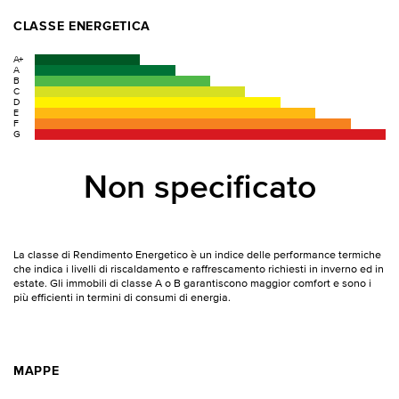
CLASSE ENERGETICA
A+
A
B
C
D
E
F
G
Non specificato
La classe di Rendimento Energetico è un indice delle performance termiche
che indica i livelli di riscaldamento e raffrescamento richiesti in inverno ed in
estate. Gli immobili di classe A o B garantiscono maggior comfort e sono i
più efficienti in termini di consumi di energia.
MAPPE