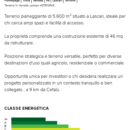
Homepage
Trova
Vendita
PA
Lascari
Terreno
Terreno In Vendita Lascari 40791139-5
Terreno pianeggiante di 5.600 m² situato a Lascari, ideale per
chi cerca ampi spazi e facilità di accesso.
La proprietà comprende una costruzione esistente di 46 mq
da ristrutturare.
Posizione strategica e terreno versatile, perfetto per diverse
destinazioni d'uso quali agricolo, residenziale o commerciale.
Opportunità unica per investitori o chi desidera realizzare un
progetto personalizzato in un contesto tranquillo e ben
collegato , a 9 km da Cefalù.
CLASSE ENERGETICA
A+
A
B
C