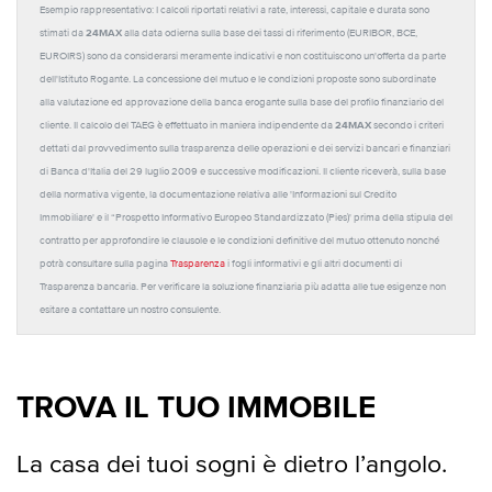
Esempio rappresentativo: I calcoli riportati relativi a rate, interessi, capitale e durata sono
24MAX
stimati da
alla data odierna sulla base dei tassi di riferimento (EURIBOR, BCE,
EUROIRS) sono da considerarsi meramente indicativi e non costituiscono un'offerta da parte
dell'Istituto Rogante. La concessione del mutuo e le condizioni proposte sono subordinate
alla valutazione ed approvazione della banca erogante sulla base del profilo finanziario del
24MAX
cliente. Il calcolo del TAEG è effettuato in maniera indipendente da
secondo i criteri
dettati dal provvedimento sulla trasparenza delle operazioni e dei servizi bancari e finanziari
di Banca d'Italia del 29 luglio 2009 e successive modificazioni. Il cliente riceverà, sulla base
della normativa vigente, la documentazione relativa alle 'Informazioni sul Credito
Immobiliare' e il “Prospetto Informativo Europeo Standardizzato (Pies)' prima della stipula del
contratto per approfondire le clausole e le condizioni definitive del mutuo ottenuto nonché
potrà consultare sulla pagina
Trasparenza
i fogli informativi e gli altri documenti di
Trasparenza bancaria. Per verificare la soluzione finanziaria più adatta alle tue esigenze non
esitare a contattare un nostro consulente.
TROVA IL TUO IMMOBILE
La casa dei tuoi sogni è dietro l’angolo.