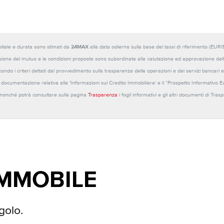
capitale e durata sono stimati da
24MAX
alla data odierna sulla base dei tassi di riferimento (E
sione del mutuo e le condizioni proposte sono subordinate alla valutazione ed approvazione della b
ondo i criteri dettati dal provvedimento sulla trasparenza delle operazioni e dei servizi bancari e
 la documentazione relativa alle 'Informazioni sul Credito Immobiliare' e il “Prospetto Informativo 
o nonché potrà consultare sulla pagina
Trasparenza
i fogli informativi e gli altri documenti di Tra
IMMOBILE
golo.