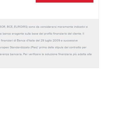
URIBOR, BCE, EUROIRS) sono da considerarsi meramente indicativi e
anca erogante sulla base del profilo finanziario del cliente. Il
 finanziari di Banca d'Italia del 29 luglio 2009 e successive
Europeo Standardizzato (Pies)' prima della stipula del contratto per
sparenza bancaria. Per verificare la soluzione finanziaria più adatta alle