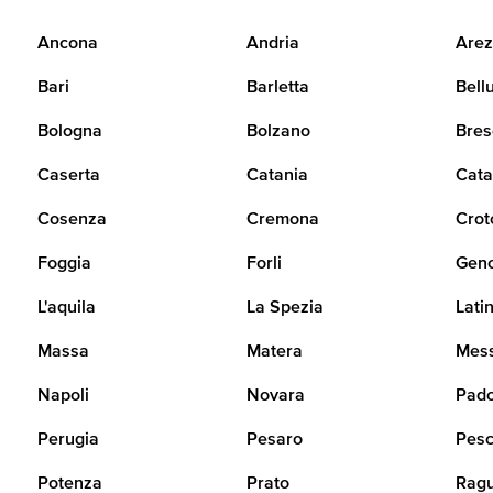
Ancona
Andria
Arez
Bari
Barletta
Bell
Bologna
Bolzano
Bres
Caserta
Catania
Cata
Cosenza
Cremona
Crot
Foggia
Forli
Gen
L'aquila
La Spezia
Lati
Massa
Matera
Mes
Napoli
Novara
Pad
Perugia
Pesaro
Pesc
Potenza
Prato
Rag