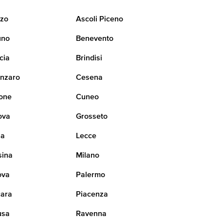
zo
Ascoli Piceno
uno
Benevento
cia
Brindisi
nzaro
Cesena
one
Cuneo
ova
Grosseto
na
Lecce
sina
Milano
ova
Palermo
ara
Piacenza
usa
Ravenna