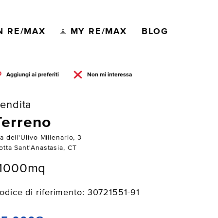
N RE/MAX
MY RE/MAX
BLOG
Aggiungi ai preferiti
Non mi interessa
endita
Terreno
a dell'Ulivo Millenario, 3
otta Sant'Anastasia, CT
11000mq
odice di riferimento: 30721551-91