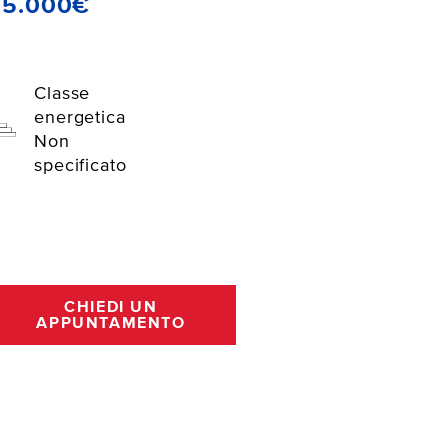
55.000€
Classe
energetica
Non
specificato
CHIEDI UN
APPUNTAMENTO