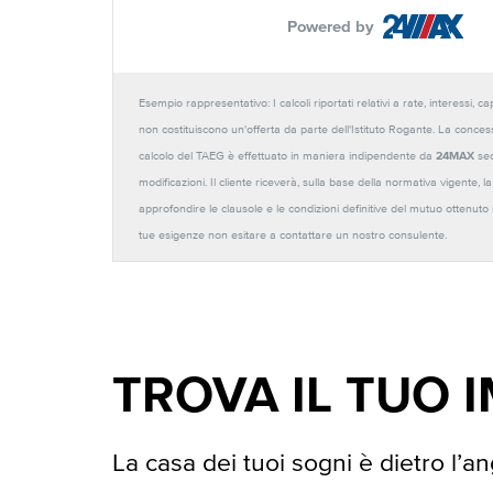
Powered by
Esempio rappresentativo: I calcoli riportati relativi a rate, interessi, 
non costituiscono un'offerta da parte dell'Istituto Rogante. La conces
calcolo del TAEG è effettuato in maniera indipendente da
24MAX
sec
modificazioni. Il cliente riceverà, sulla base della normativa vigente,
approfondire le clausole e le condizioni definitive del mutuo ottenut
tue esigenze non esitare a contattare un nostro consulente.
TROVA IL TUO 
La casa dei tuoi sogni è dietro l’an