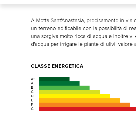
A Motta Sant'Anastasia, precisamente in via de
un terreno edificabile con la possibilità di re
una sorgiva molto ricca di acqua e inoltre vi
d'acqua per irrigare le piante di ulivi, valore
CLASSE ENERGETICA
A+
A
B
C
D
E
F
G