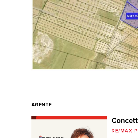
AGENTE
Concett
RE/MAX P