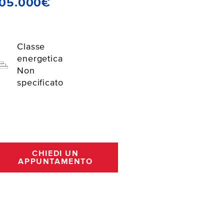
105.000€
Classe
energetica
Non
specificato
CHIEDI UN
APPUNTAMENTO