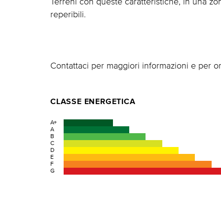
Terreni con queste caratteristiche, in una z
reperibili.
Contattaci per maggiori informazioni e per or
CLASSE ENERGETICA
A+
A
B
C
D
E
F
G