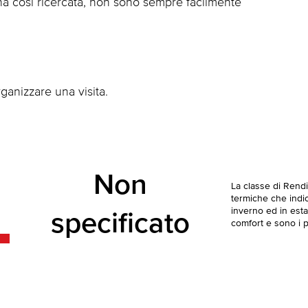
ona così ricercata, non sono sempre facilmente
ganizzare una visita.
Non
La classe di Rend
termiche che indica
inverno ed in esta
specificato
comfort e sono i pi