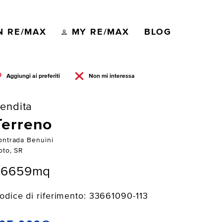
N RE/MAX
MY RE/MAX
BLOG
Aggiungi ai preferiti
Non mi interessa
endita
Terreno
ontrada Benuini
oto, SR
36659mq
odice di riferimento: 33661090-113