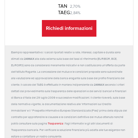
TAN
2,70%
TAEG
2,84%
Richiedi informazioni
Esempio rappresentativo: I calcoli riportati relativi a rate, interessi, capitale e durata sono
24MAX
stimati da
alla data odierna sulla base dei tassi di riferimento (EURIBOR, BCE,
EUROIRS) sono da considerarsi meramente indicativi e non costituiscono un'offerta da parte
dell'Istituto Rogante. La concessione del mutuo e le condizioni proposte sono subordinate
alla valutazione ed approvazione della banca erogante sulla base del profilo finanziario del
24MAX
cliente. Il calcolo del TAEG è effettuato in maniera indipendente da
secondo i criteri
dettati dal provvedimento sulla trasparenza delle operazioni e dei servizi bancari e finanziari
di Banca d'Italia del 29 luglio 2009 e successive modificazioni. Il cliente riceverà, sulla base
della normativa vigente, la documentazione relativa alle 'Informazioni sul Credito
Immobiliare' e il “Prospetto Informativo Europeo Standardizzato (Pies)' prima della stipula del
contratto per approfondire le clausole e le condizioni definitive del mutuo ottenuto nonché
potrà consultare sulla pagina
Trasparenza
i fogli informativi e gli altri documenti di
Trasparenza bancaria. Per verificare la soluzione finanziaria più adatta alle tue esigenze non
esitare a contattare un nostro consulente.