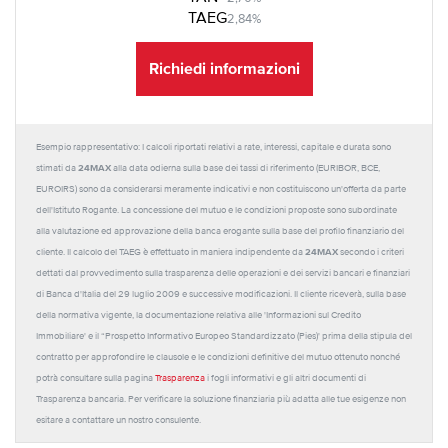
TAEG
2,84%
Richiedi informazioni
Esempio rappresentativo: I calcoli riportati relativi a rate, interessi, capitale e durata sono
24MAX
stimati da
alla data odierna sulla base dei tassi di riferimento (EURIBOR, BCE,
EUROIRS) sono da considerarsi meramente indicativi e non costituiscono un'offerta da parte
dell'Istituto Rogante. La concessione del mutuo e le condizioni proposte sono subordinate
alla valutazione ed approvazione della banca erogante sulla base del profilo finanziario del
24MAX
cliente. Il calcolo del TAEG è effettuato in maniera indipendente da
secondo i criteri
dettati dal provvedimento sulla trasparenza delle operazioni e dei servizi bancari e finanziari
di Banca d'Italia del 29 luglio 2009 e successive modificazioni. Il cliente riceverà, sulla base
della normativa vigente, la documentazione relativa alle 'Informazioni sul Credito
Immobiliare' e il “Prospetto Informativo Europeo Standardizzato (Pies)' prima della stipula del
contratto per approfondire le clausole e le condizioni definitive del mutuo ottenuto nonché
potrà consultare sulla pagina
Trasparenza
i fogli informativi e gli altri documenti di
Trasparenza bancaria. Per verificare la soluzione finanziaria più adatta alle tue esigenze non
esitare a contattare un nostro consulente.