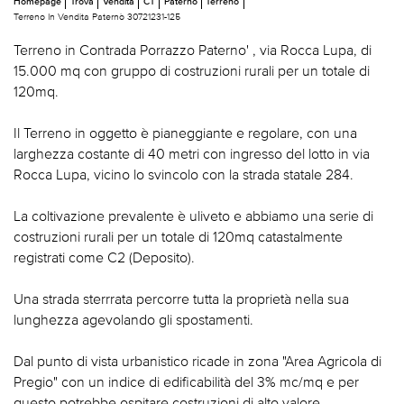
Homepage
Trova
Vendita
CT
Paternò
Terreno
Terreno In Vendita Paternò 30721231-125
Terreno in Contrada Porrazzo Paterno' , via Rocca Lupa, di
15.000 mq con gruppo di costruzioni rurali per un totale di
120mq.
Il Terreno in oggetto è pianeggiante e regolare, con una
larghezza costante di 40 metri con ingresso del lotto in via
Rocca Lupa, vicino lo svincolo con la strada statale 284.
La coltivazione prevalente è uliveto e abbiamo una serie di
costruzioni rurali per un totale di 120mq catastalmente
registrati come C2 (Deposito).
Una strada sterrrata percorre tutta la proprietà nella sua
lunghezza agevolando gli spostamenti.
Dal punto di vista urbanistico ricade in zona "Area Agricola di
Pregio" con un indice di edificabilità del 3% mc/mq e per
questo potrebbe ospitare costruzioni di alto valore.