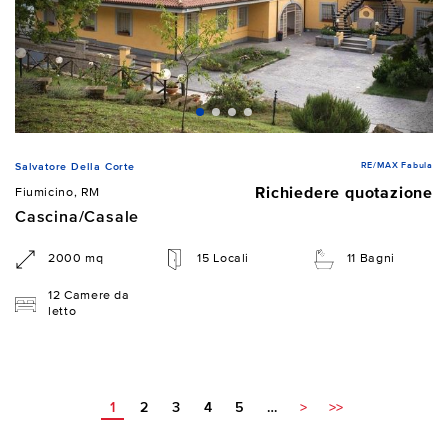
RE/MAX Fabula
Salvatore Della Corte
Richiedere quotazione
Fiumicino, RM
Cascina/Casale
2000 mq
15 Locali
11 Bagni
12 Camere da
letto
1
2
3
4
5
…
>
>>