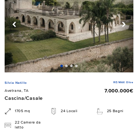
RE/MAX Oltre
Silvia Natillo
7.000.000€
Avetrana, TA
Cascina/Casale
1705 mq
24 Locali
25 Bagni
22 Camere da
letto