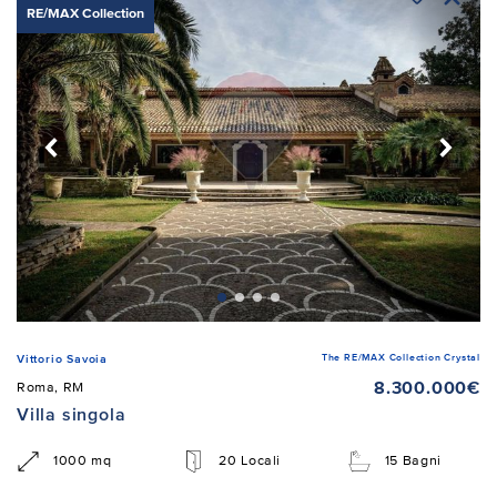
RE/MAX Collection
The RE/MAX Collection Crystal
Vittorio Savoia
8.300.000€
Roma, RM
Villa singola
1000 mq
20 Locali
15 Bagni