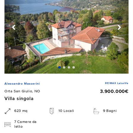
RE/MAX Lakelife
Alessandro Masserini
3.900.000€
Orta San Giulio, NO
Villa singola
623 mq
10 Locali
9 Bagni
7 Camere da
letto