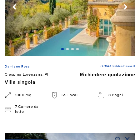
RE/MAX Golden House 3
Damiano Rossi
Richiedere quotazione
Crespina Lorenzana, PI
Villa singola
1000 mq
65 Locali
8 Bagni
7 Camere da
letto