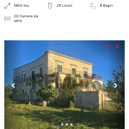
1600 mq
25 Locali
8 Bagni
20 Camere da
letto