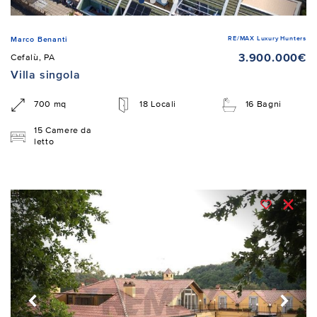
RE/MAX Luxury Hunters
Marco Benanti
3.900.000€
Cefalù, PA
Villa singola
700 mq
18 Locali
16 Bagni
15 Camere da
letto