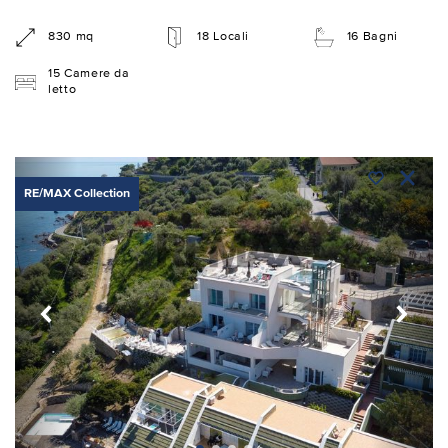
830 mq
18 Locali
16 Bagni
15 Camere da
letto
RE/MAX Collection