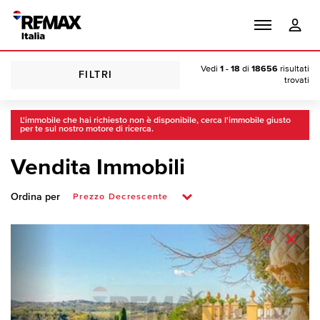
Vedi
1 - 18
di
18656
risultati
FILTRI
trovati
L'immobile che hai richiesto non è disponibile, cerca l'immobile giusto
per te sul nostro motore di ricerca.
Vendita Immobili
Ordina per