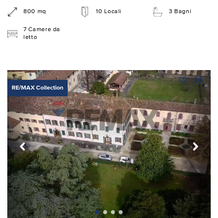
800 mq
10 Locali
3 Bagni
7 Camere da
letto
RE/MAX Collection