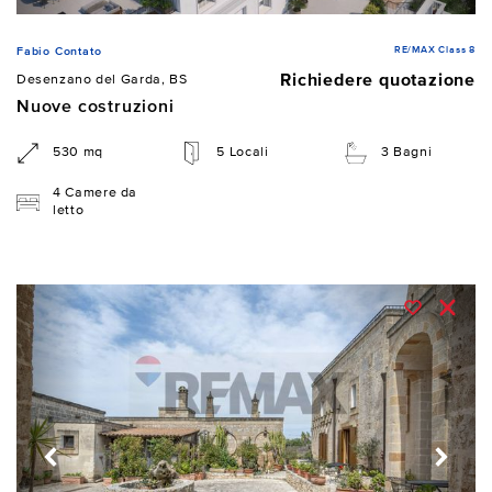
RE/MAX Class 8
Fabio Contato
Richiedere quotazione
Desenzano del Garda, BS
Nuove costruzioni
530 mq
5 Locali
3 Bagni
4 Camere da
letto