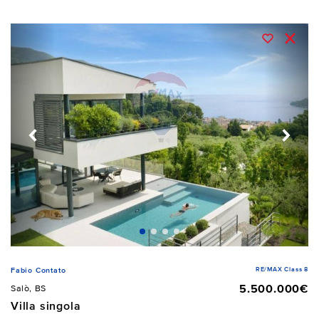
RE/MAX Class 8
Fabio Contato
5.500.000€
Salò, BS
Villa singola