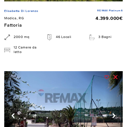
RE/MAX Platinum 6
Elisabetta Di Lorenzo
4.399.000€
Modica, RG
Fattoria
2000 mq
46 Locali
3 Bagni
12 Camere da
letto