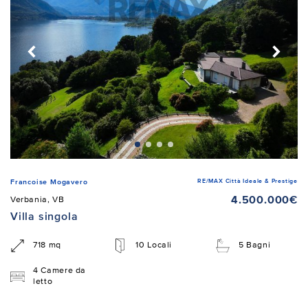
RE/MAX Città Ideale & Prestige
Francoise Mogavero
4.500.000€
Verbania, VB
Villa singola
718 mq
10 Locali
5 Bagni
4 Camere da
letto