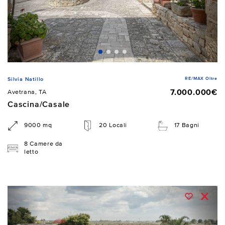
RE/MAX Oltre
Silvia Natillo
7.000.000€
Avetrana, TA
Cascina/Casale
9000 mq
20 Locali
17 Bagni
8 Camere da
letto