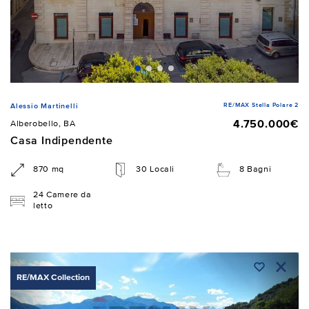
RE/MAX Stella Polare 2
Alessio Martinelli
4.750.000€
Alberobello, BA
Casa Indipendente
870 mq
30 Locali
8 Bagni
24 Camere da
letto
RE/MAX Collection