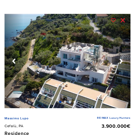
RE/MAX Luxury Hunters
Massimo Lupo
3.900.000€
Cefalù, PA
Residence