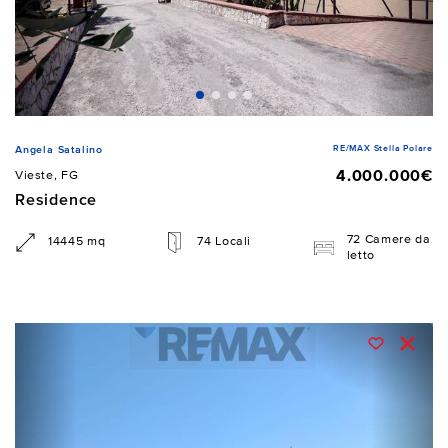
RE/MAX Stella Polare
Angela Satalino
4.000.000€
Vieste, FG
Residence
72 Camere da
14445 mq
74 Locali
letto