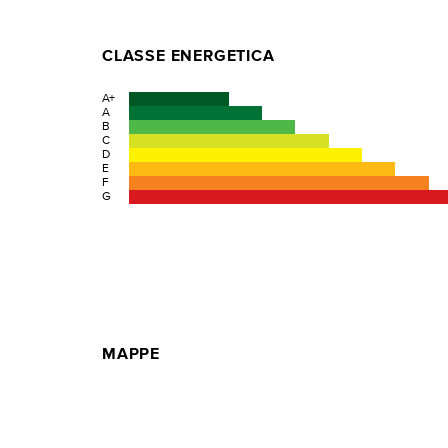
CLASSE ENERGETICA
A+
A
B
C
D
E
F
G
MAPPE