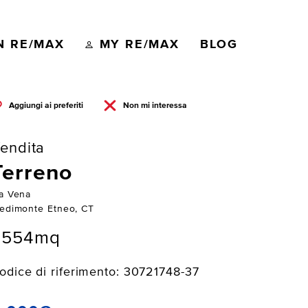
N RE/MAX
MY RE/MAX
BLOG
Aggiungi ai preferiti
Non mi interessa
endita
Terreno
ia Vena
iedimonte Etneo, CT
2554mq
odice di riferimento: 30721748-37