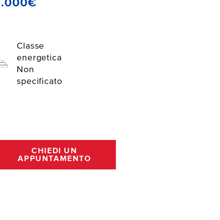
6.000€
Classe
energetica
Non
specificato
CHIEDI UN
APPUNTAMENTO