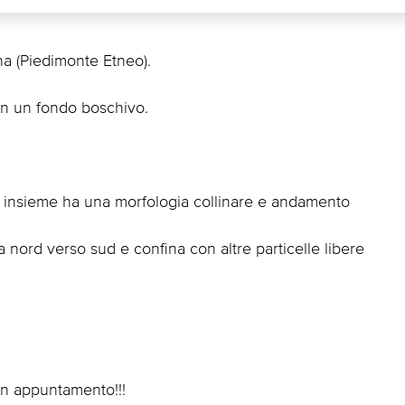
na (Piedimonte Etneo).
e in un fondo boschivo.
uo insieme ha una morfologia collinare e andamento
 nord verso sud e confina con altre particelle libere
un appuntamento!!!