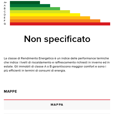
A+
A
B
C
D
E
F
G
Non specificato
La classe di Rendimento Energetico è un indice delle performance termiche
che indica i livelli di riscaldamento e raffrescamento richiesti in inverno ed in
estate. Gli immobili di classe A o B garantiscono maggior comfort e sono i
più efficienti in termini di consumi di energia.
MAPPE
MAPPA