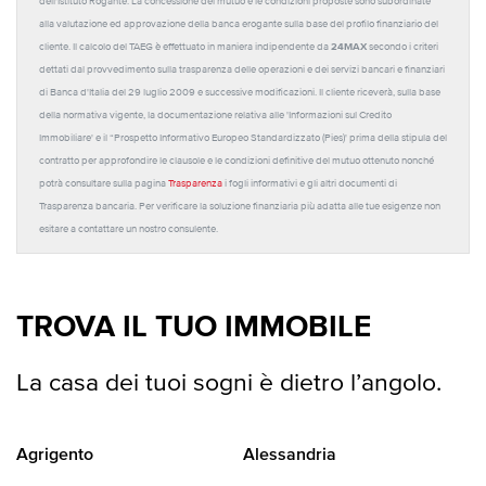
dell'Istituto Rogante. La concessione del mutuo e le condizioni proposte sono subordinate
alla valutazione ed approvazione della banca erogante sulla base del profilo finanziario del
24MAX
cliente. Il calcolo del TAEG è effettuato in maniera indipendente da
secondo i criteri
dettati dal provvedimento sulla trasparenza delle operazioni e dei servizi bancari e finanziari
di Banca d'Italia del 29 luglio 2009 e successive modificazioni. Il cliente riceverà, sulla base
della normativa vigente, la documentazione relativa alle 'Informazioni sul Credito
Immobiliare' e il “Prospetto Informativo Europeo Standardizzato (Pies)' prima della stipula del
contratto per approfondire le clausole e le condizioni definitive del mutuo ottenuto nonché
potrà consultare sulla pagina
Trasparenza
i fogli informativi e gli altri documenti di
Trasparenza bancaria. Per verificare la soluzione finanziaria più adatta alle tue esigenze non
esitare a contattare un nostro consulente.
TROVA IL TUO IMMOBILE
La casa dei tuoi sogni è dietro l’angolo.
Agrigento
Alessandria