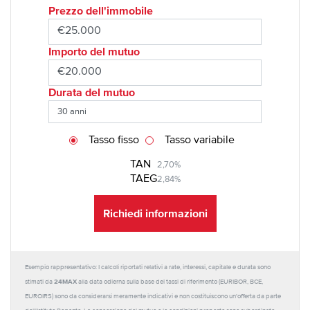
Prezzo dell'immobile
Importo del mutuo
Durata del mutuo
Tasso fisso
Tasso variabile
TAN
2,70%
TAEG
2,84%
Richiedi informazioni
Esempio rappresentativo: I calcoli riportati relativi a rate, interessi, capitale e durata sono
24MAX
stimati da
alla data odierna sulla base dei tassi di riferimento (EURIBOR, BCE,
EUROIRS) sono da considerarsi meramente indicativi e non costituiscono un'offerta da parte