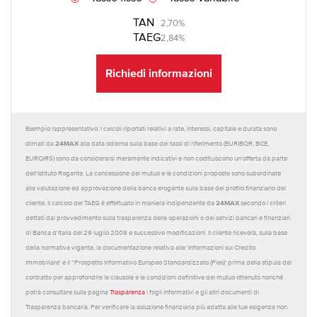
TAN
2,70%
TAEG
2,84%
Richiedi informazioni
Esempio rappresentativo: I calcoli riportati relativi a rate, interessi, capitale e durata sono
24MAX
stimati da
alla data odierna sulla base dei tassi di riferimento (EURIBOR, BCE,
EUROIRS) sono da considerarsi meramente indicativi e non costituiscono un'offerta da parte
dell'Istituto Rogante. La concessione del mutuo e le condizioni proposte sono subordinate
alla valutazione ed approvazione della banca erogante sulla base del profilo finanziario del
24MAX
cliente. Il calcolo del TAEG è effettuato in maniera indipendente da
secondo i criteri
dettati dal provvedimento sulla trasparenza delle operazioni e dei servizi bancari e finanziari
di Banca d'Italia del 29 luglio 2009 e successive modificazioni. Il cliente riceverà, sulla base
della normativa vigente, la documentazione relativa alle 'Informazioni sul Credito
Immobiliare' e il “Prospetto Informativo Europeo Standardizzato (Pies)' prima della stipula del
contratto per approfondire le clausole e le condizioni definitive del mutuo ottenuto nonché
potrà consultare sulla pagina
Trasparenza
i fogli informativi e gli altri documenti di
Trasparenza bancaria. Per verificare la soluzione finanziaria più adatta alle tue esigenze non