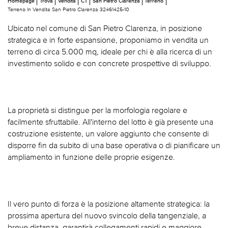
Homepage
Trova
Vendita
CT
San Pietro Clarenza
Terreno
Terreno In Vendita San Pietro Clarenza 32461425-10
Ubicato nel comune di San Pietro Clarenza, in posizione
strategica e in forte espansione, proponiamo in vendita un
terreno di circa 5.000 mq, ideale per chi è alla ricerca di un
investimento solido e con concrete prospettive di sviluppo.
La proprietà si distingue per la morfologia regolare e
facilmente sfruttabile. All'interno del lotto è già presente una
costruzione esistente, un valore aggiunto che consente di
disporre fin da subito di una base operativa o di pianificare un
ampliamento in funzione delle proprie esigenze.
Il vero punto di forza è la posizione altamente strategica: la
prossima apertura del nuovo svincolo della tangenziale, a
breve distanza, garantirà collegamenti rapidi e maggiore