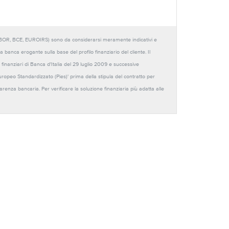
URIBOR, BCE, EUROIRS) sono da considerarsi meramente indicativi e
anca erogante sulla base del profilo finanziario del cliente. Il
 finanziari di Banca d'Italia del 29 luglio 2009 e successive
Europeo Standardizzato (Pies)' prima della stipula del contratto per
sparenza bancaria. Per verificare la soluzione finanziaria più adatta alle