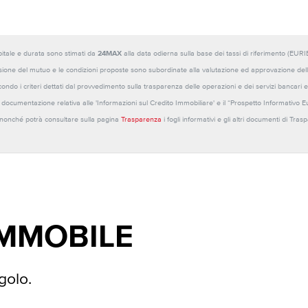
capitale e durata sono stimati da
24MAX
alla data odierna sulla base dei tassi di riferimento (E
sione del mutuo e le condizioni proposte sono subordinate alla valutazione ed approvazione della b
ondo i criteri dettati dal provvedimento sulla trasparenza delle operazioni e dei servizi bancari e
 la documentazione relativa alle 'Informazioni sul Credito Immobiliare' e il “Prospetto Informativo 
o nonché potrà consultare sulla pagina
Trasparenza
i fogli informativi e gli altri documenti di Tra
IMMOBILE
golo.