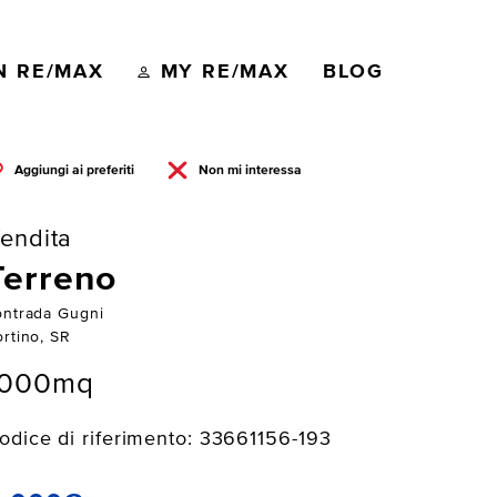
N RE/MAX
MY RE/MAX
BLOG
Aggiungi ai preferiti
Non mi interessa
endita
Terreno
ontrada Gugni
ortino, SR
1000mq
odice di riferimento: 33661156-193