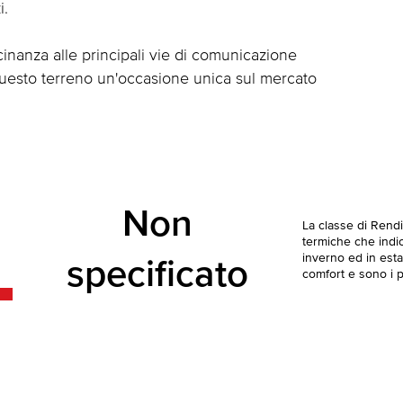
i.
cinanza alle principali vie di comunicazione
uesto terreno un'occasione unica sul mercato
Non
La classe di Rend
termiche che indica
inverno ed in esta
specificato
comfort e sono i pi