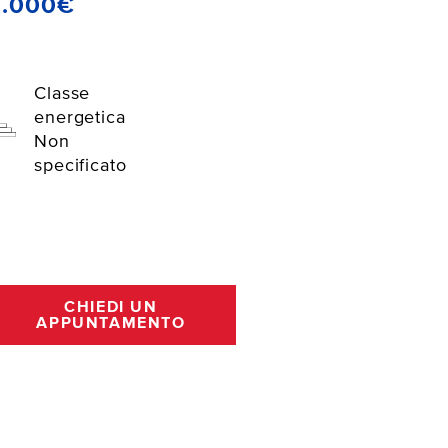
6.000€
Classe
energetica
Non
specificato
CHIEDI UN
APPUNTAMENTO