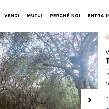
VENDI
MUTUI
PERCHÉ NOI
ENTRA I
V
c
S
C