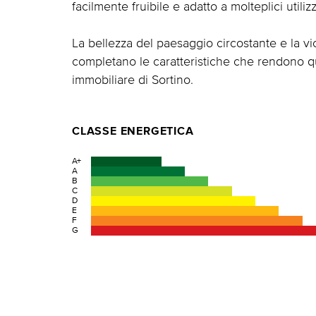
facilmente fruibile e adatto a molteplici utilizz
La bellezza del paesaggio circostante e la vi
completano le caratteristiche che rendono q
immobiliare di Sortino.
CLASSE ENERGETICA
A+
A
B
C
D
E
F
G