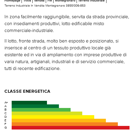
Homepage
Trova
Vendita
FM
Montegranaro
Terreno Industriale
Terreno Industriale In Vendita Montegranaro 38551006-853
In zona facilmente raggiungibile, servita da strada provinciale,
con insediamenti produttivi, lotto edificabile misto
commerciale-industriale.
Il lotto, fronte strada, molto ben esposto e posizionato, si
inserisce al centro di un tessuto produttivo locale già
esistente ed in via di ampliamento con imprese produttive di
varia natura, artigianali, industriali e di servizio commerciale,
tutti di recente edificazione.
CLASSE ENERGETICA
A+
A
B
C
D
E
F
G