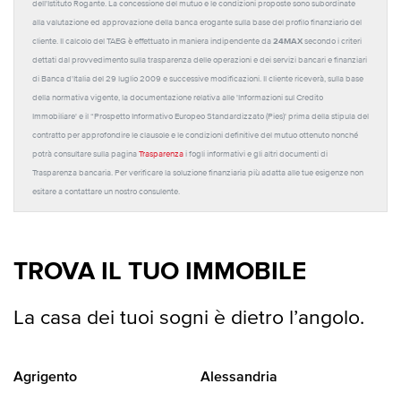
dell'Istituto Rogante. La concessione del mutuo e le condizioni proposte sono subordinate
alla valutazione ed approvazione della banca erogante sulla base del profilo finanziario del
24MAX
cliente. Il calcolo del TAEG è effettuato in maniera indipendente da
secondo i criteri
dettati dal provvedimento sulla trasparenza delle operazioni e dei servizi bancari e finanziari
di Banca d'Italia del 29 luglio 2009 e successive modificazioni. Il cliente riceverà, sulla base
della normativa vigente, la documentazione relativa alle 'Informazioni sul Credito
Immobiliare' e il “Prospetto Informativo Europeo Standardizzato (Pies)' prima della stipula del
contratto per approfondire le clausole e le condizioni definitive del mutuo ottenuto nonché
potrà consultare sulla pagina
Trasparenza
i fogli informativi e gli altri documenti di
Trasparenza bancaria. Per verificare la soluzione finanziaria più adatta alle tue esigenze non
esitare a contattare un nostro consulente.
TROVA IL TUO IMMOBILE
La casa dei tuoi sogni è dietro l’angolo.
Agrigento
Alessandria