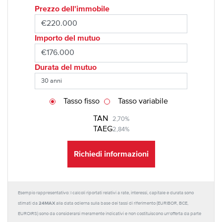
Prezzo dell'immobile
Importo del mutuo
Durata del mutuo
Tasso fisso
Tasso variabile
TAN
2,70%
TAEG
2,84%
Richiedi informazioni
Esempio rappresentativo: I calcoli riportati relativi a rate, interessi, capitale e durata sono
24MAX
stimati da
alla data odierna sulla base dei tassi di riferimento (EURIBOR, BCE,
EUROIRS) sono da considerarsi meramente indicativi e non costituiscono un'offerta da parte