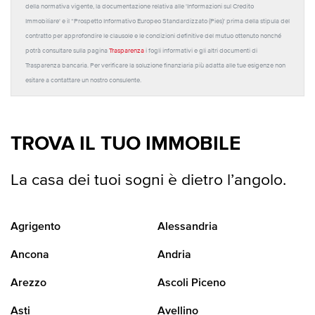
della normativa vigente, la documentazione relativa alle 'Informazioni sul Credito
Immobiliare' e il “Prospetto Informativo Europeo Standardizzato (Pies)' prima della stipula del
contratto per approfondire le clausole e le condizioni definitive del mutuo ottenuto nonché
potrà consultare sulla pagina
Trasparenza
i fogli informativi e gli altri documenti di
Trasparenza bancaria. Per verificare la soluzione finanziaria più adatta alle tue esigenze non
esitare a contattare un nostro consulente.
TROVA IL TUO IMMOBILE
La casa dei tuoi sogni è dietro l’angolo.
Agrigento
Alessandria
Ancona
Andria
Arezzo
Ascoli Piceno
Asti
Avellino