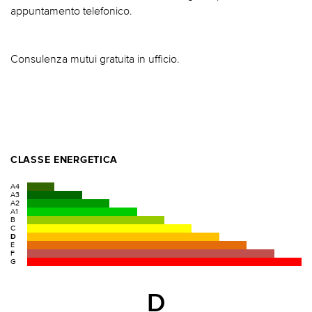
appuntamento telefonico.
Consulenza mutui gratuita in ufficio.
CLASSE ENERGETICA
A4
A3
A2
A1
B
C
D
E
F
G
D