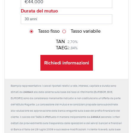
Durata del mutuo
Tasso fisso
Tasso variabile
TAN
2,70%
TAEG
2,84%
Richiedi informazioni
Esempio rappresentativo: I calcoli riportati relativi a rate, interessi, capitale e durata sono
24MAX
stimati da
alla data odierna sulla base dei tassi di riferimento (EURIBOR, BCE,
EUROIRS) sono da considerarsi meramente indicativi e non costituiscono un'offerta da parte
dell'Istituto Rogante. La concessione del mutuo e le condizioni proposte sono subordinate
alla valutazione ed approvazione della banca erogante sulla base del profilo finanziario del
24MAX
cliente. Il calcolo del TAEG è effettuato in maniera indipendente da
secondo i criteri
dettati dal provvedimento sulla trasparenza delle operazioni e dei servizi bancari e finanziari
di Banca d'Italia del 29 luglio 2009 e successive modificazioni. Il cliente riceverà, sulla base