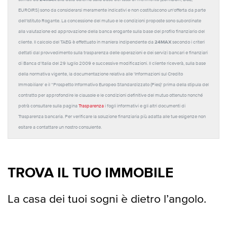
EUROIRS) sono da considerarsi meramente indicativi e non costituiscono un'offerta da parte
dell'Istituto Rogante. La concessione del mutuo e le condizioni proposte sono subordinate
alla valutazione ed approvazione della banca erogante sulla base del profilo finanziario del
24MAX
cliente. Il calcolo del TAEG è effettuato in maniera indipendente da
secondo i criteri
dettati dal provvedimento sulla trasparenza delle operazioni e dei servizi bancari e finanziari
di Banca d'Italia del 29 luglio 2009 e successive modificazioni. Il cliente riceverà, sulla base
della normativa vigente, la documentazione relativa alle 'Informazioni sul Credito
Immobiliare' e il “Prospetto Informativo Europeo Standardizzato (Pies)' prima della stipula del
contratto per approfondire le clausole e le condizioni definitive del mutuo ottenuto nonché
potrà consultare sulla pagina
Trasparenza
i fogli informativi e gli altri documenti di
Trasparenza bancaria. Per verificare la soluzione finanziaria più adatta alle tue esigenze non
esitare a contattare un nostro consulente.
TROVA IL TUO IMMOBILE
La casa dei tuoi sogni è dietro l’angolo.