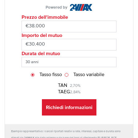
Powered by
Prezzo dell'immobile
Importo del mutuo
Durata del mutuo
Tasso fisso
Tasso variabile
TAN
2,70%
TAEG
2,84%
Richiedi informazioni
Esempio rappresentativo: I calcoli riportati relativi a rate, interessi, capitale e durata sono
24MAX
stimati da
alla data odierna sulla base dei tassi di riferimento (EURIBOR, BCE,