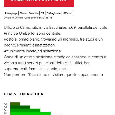
Homepage
Trova
Vendita
CT
Caltagirone
Ufficio
Ufficio In Vendita Caltagirone 30721581-16
Ufficio di 68mq. sito in via Escuriales n.69, parallela del viale
Principe Umberto, zona centrale.
Posto al primo piano, troviamo un ingresso, tre studi e un
bagno. Presenti climatizzatori.
Attualmente locato ad abitazione.
Gode di un'ottima posizione strategica essendo in centro e
vicina a tutti i servizi principali della città, uffici, bar,
supermercati, farmacie, scuole, ecc..
Non perdere l'0ccasione di visitare questo appartamento
CLASSE ENERGETICA
A4
A3
A2
A1