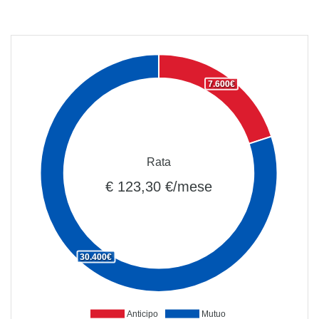
7.600€
Rata
€ 123,30 €/mese
30.400€
Anticipo
Mutuo