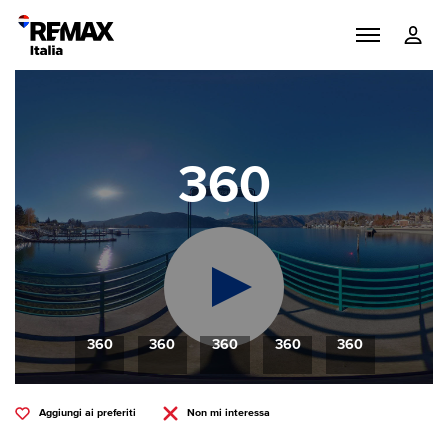
360
360
360
360
360
360
Aggiungi ai preferiti
Non mi interessa