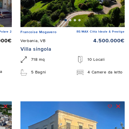
Polare 2
RE/MAX Città Ideale & Prestige
Francoise Mogavero
000€
4.500.000€
Verbania, VB
Villa singola
718 mq
10 Locali
a
5 Bagni
4 Camere da letto