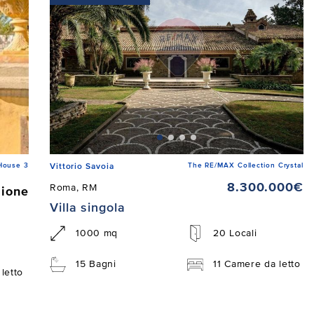
House 3
The RE/MAX Collection Crystal
Vittorio Savoia
8.300.000€
Roma, RM
zione
Villa singola
1000 mq
20 Locali
15 Bagni
11 Camere da letto
letto