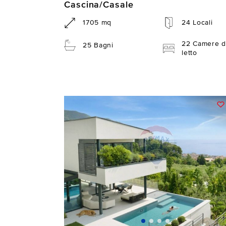
Cascina/Casale
1705 mq
24 Locali
22 Camere d
25 Bagni
letto