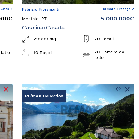
Class 8
RE/MAX Prestige 2
Fabrizio Fioramonti
000€
5.000.000€
Montale, PT
Cascina/Casale
20000 mq
20 Locali
20 Camere da
letto
10 Bagni
letto
RE/MAX Collection