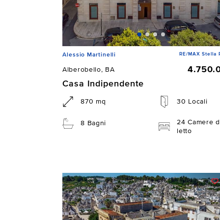
RE/MAX Stella 
Alessio Martinelli
4.750.
Alberobello, BA
Casa Indipendente
870 mq
30 Locali
24 Camere d
8 Bagni
letto