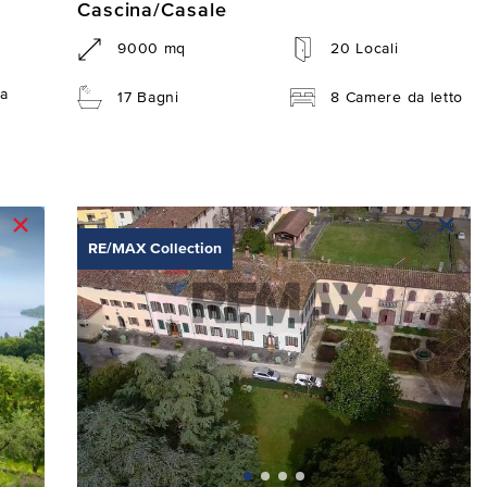
Cascina/Casale
9000 mq
20 Locali
a
17 Bagni
8 Camere da letto
RE/MAX Collection