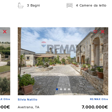
3 Bagni
4 Camere da letto
X Oltre
RE/MAX Oltre
Silvia Natillo
000€
7.000.000€
Avetrana, TA