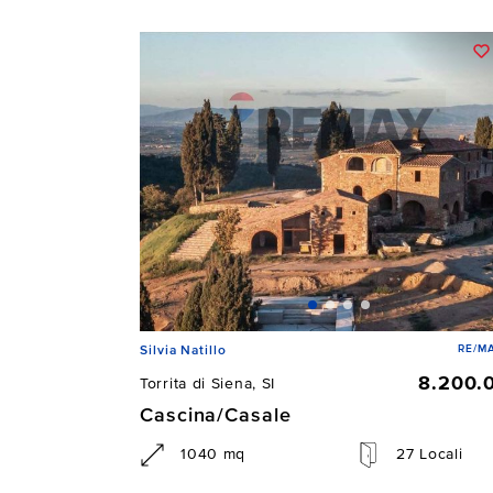
RE/MA
Silvia Natillo
8.200.
Torrita di Siena, SI
Cascina/Casale
1040 mq
27 Locali