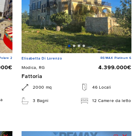
Polare 2
RE/MAX Platinum 6
Elisabetta Di Lorenzo
000€
4.399.000€
Modica, RG
Fattoria
2000 mq
46 Locali
da
3 Bagni
12 Camere da letto