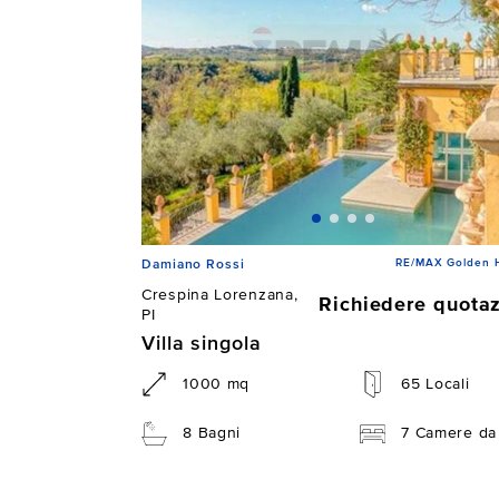
RE/MAX Golden 
Damiano Rossi
Crespina Lorenzana,
Richiedere quota
PI
Villa singola
1000 mq
65 Locali
8 Bagni
7 Camere da 