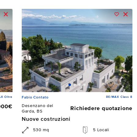
X Oltre
RE/MAX Class 8
Fabio Contato
Desenzano del
000€
Richiedere quotazione
Garda, BS
Nuove costruzioni
530 mq
5 Locali