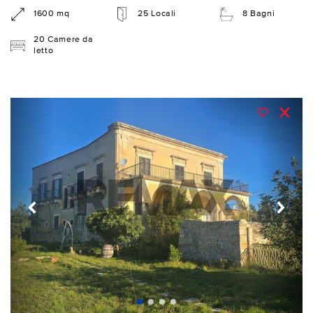
1600 mq
25 Locali
8 Bagni
20 Camere da
letto