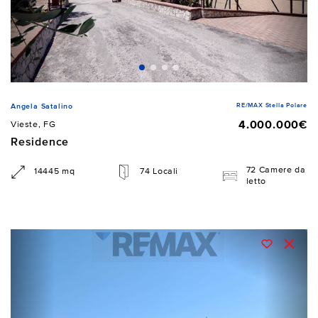
RE/MAX Stella Polare
Angela Satalino
4.000.000€
Vieste, FG
Residence
72 Camere da
14445 mq
74 Locali
letto