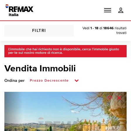
Vedi
1 - 18
di
18646
risultati
FILTRI
trovati
L'immobile che hai richiesto non è disponibile, cerca l'immobile giusto
per te sul nostro motore di ricerca.
Vendita Immobili
Ordina per