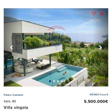
RE/MAX Class 8
Fabio Contato
5.500.000€
Salò, BS
Villa singola