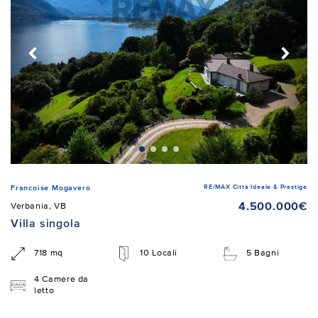
RE/MAX Città Ideale & Prestige
Francoise Mogavero
4.500.000€
Verbania, VB
Villa singola
718 mq
10 Locali
5 Bagni
4 Camere da
letto