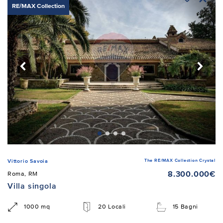
RE/MAX Collection
The RE/MAX Collection Crystal
Vittorio Savoia
8.300.000€
Roma, RM
Villa singola
1000 mq
20 Locali
15 Bagni