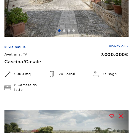
RE/MAX Oltre
Silvia Natillo
7.000.000€
Avetrana, TA
Cascina/Casale
9000 mq
20 Locali
17 Bagni
8 Camere da
letto