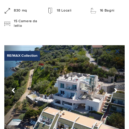
830 mq
18 Locali
16 Bagni
15 Camere da
letto
RE/MAX Collection