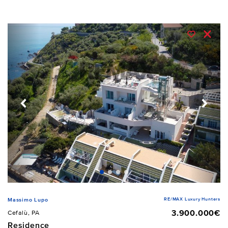
RE/MAX Luxury Hunters
Massimo Lupo
3.900.000€
Cefalù, PA
Residence