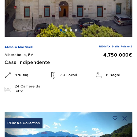
RE/MAX Stella Polare 2
Alessio Martinelli
4.750.000€
Alberobello, BA
Casa Indipendente
870 mq
30 Locali
8 Bagni
24 Camere da
letto
RE/MAX Collection