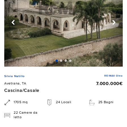
RE/MAX Oltre
Silvia Natillo
7.000.000€
Avetrana, TA
Cascina/Casale
1705 mq
24 Locali
25 Bagni
22 Camere da
letto