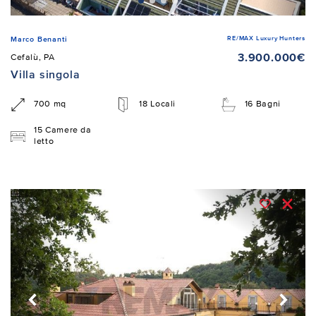
RE/MAX Luxury Hunters
Marco Benanti
3.900.000€
Cefalù, PA
Villa singola
700 mq
18 Locali
16 Bagni
15 Camere da
letto