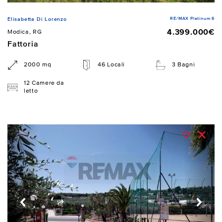
RE/MAX Platinum 6
Elisabetta Di Lorenzo
4.399.000€
Modica, RG
Fattoria
2000 mq
46 Locali
3 Bagni
12 Camere da
letto