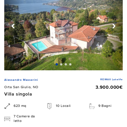
RE/MAX Lakelife
Alessandro Masserini
3.900.000€
Orta San Giulio, NO
Villa singola
623 mq
10 Locali
9 Bagni
7 Camere da
letto