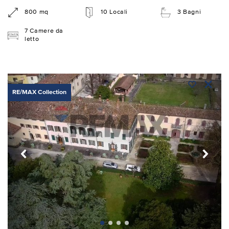
800 mq
10 Locali
3 Bagni
7 Camere da
letto
RE/MAX Collection