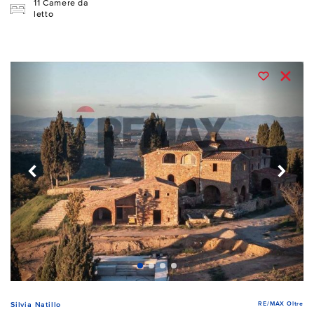
11 Camere da
letto
RE/MAX Oltre
Silvia Natillo