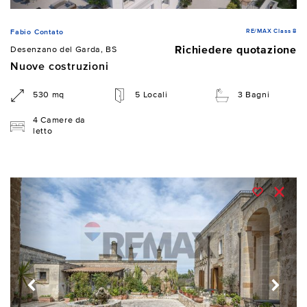
RE/MAX Class 8
Fabio Contato
Richiedere quotazione
Desenzano del Garda, BS
Nuove costruzioni
530 mq
5 Locali
3 Bagni
4 Camere da
letto