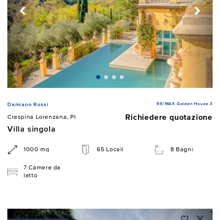
RE/MAX Golden House 3
Damiano Rossi
Richiedere quotazione
Crespina Lorenzana, PI
Villa singola
1000 mq
65 Locali
8 Bagni
7 Camere da
letto