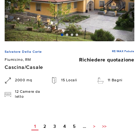
RE/MAX Fabula
Salvatore Della Corte
Richiedere quotazione
Fiumicino, RM
Cascina/Casale
2000 mq
15 Locali
11 Bagni
12 Camere da
letto
1
2
3
4
5
…
>
>>