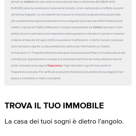
24MAX
stimati da
alla data odierna sulla base dei tassi di riferimento (EURIBOR, BCE,
EUROIRS) sono da considerarsi meramente indicativi e non costituiscono un'offerta da parte
dell'Istituto Rogante. La concessione del mutuo e le condizioni proposte sono subordinate
alla valutazione ed approvazione della banca erogante sulla base del profilo finanziario del
24MAX
cliente. Il calcolo del TAEG è effettuato in maniera indipendente da
secondo i criteri
dettati dal provvedimento sulla trasparenza delle operazioni e dei servizi bancari e finanziari
di Banca d'Italia del 29 luglio 2009 e successive modificazioni. Il cliente riceverà, sulla base
della normativa vigente, la documentazione relativa alle 'Informazioni sul Credito
Immobiliare' e il “Prospetto Informativo Europeo Standardizzato (Pies)' prima della stipula del
contratto per approfondire le clausole e le condizioni definitive del mutuo ottenuto nonché
potrà consultare sulla pagina
Trasparenza
i fogli informativi e gli altri documenti di
Trasparenza bancaria. Per verificare la soluzione finanziaria più adatta alle tue esigenze non
esitare a contattare un nostro consulente.
TROVA IL TUO IMMOBILE
La casa dei tuoi sogni è dietro l’angolo.