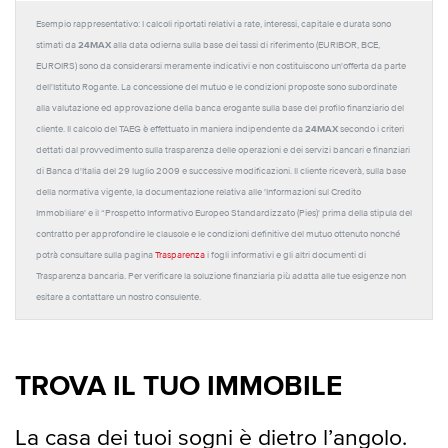
Esempio rappresentativo: I calcoli riportati relativi a rate, interessi, capitale e durata sono
24MAX
stimati da
alla data odierna sulla base dei tassi di riferimento (EURIBOR, BCE,
EUROIRS) sono da considerarsi meramente indicativi e non costituiscono un'offerta da parte
dell'Istituto Rogante. La concessione del mutuo e le condizioni proposte sono subordinate
alla valutazione ed approvazione della banca erogante sulla base del profilo finanziario del
24MAX
cliente. Il calcolo del TAEG è effettuato in maniera indipendente da
secondo i criteri
dettati dal provvedimento sulla trasparenza delle operazioni e dei servizi bancari e finanziari
di Banca d'Italia del 29 luglio 2009 e successive modificazioni. Il cliente riceverà, sulla base
della normativa vigente, la documentazione relativa alle 'Informazioni sul Credito
Immobiliare' e il “Prospetto Informativo Europeo Standardizzato (Pies)' prima della stipula del
contratto per approfondire le clausole e le condizioni definitive del mutuo ottenuto nonché
potrà consultare sulla pagina
Trasparenza
i fogli informativi e gli altri documenti di
Trasparenza bancaria. Per verificare la soluzione finanziaria più adatta alle tue esigenze non
esitare a contattare un nostro consulente.
TROVA IL TUO IMMOBILE
La casa dei tuoi sogni è dietro l’angolo.