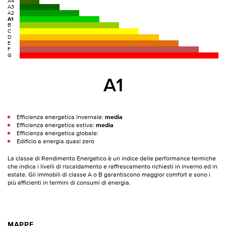
A4
A3
A2
A1
B
C
D
E
F
G
A1
Efficienza energetica invernale:
media
Efficienza energetica estiva:
media
Efficienza energetica globale:
Edificio a energia quasi zero
La classe di Rendimento Energetico è un indice delle performance termiche
che indica i livelli di riscaldamento e raffrescamento richiesti in inverno ed in
estate. Gli immobili di classe A o B garantiscono maggior comfort e sono i
più efficienti in termini di consumi di energia.
MAPPE