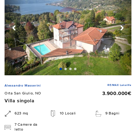
RE/MAX Lakelife
Alessandro Masserini
3.900.000€
Orta San Giulio, NO
Villa singola
623 mq
10 Locali
9 Bagni
7 Camere da
letto