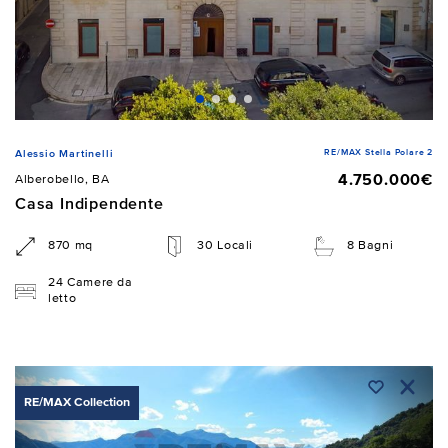
RE/MAX Stella Polare 2
Alessio Martinelli
4.750.000€
Alberobello, BA
Casa Indipendente
870 mq
30 Locali
8 Bagni
24 Camere da
letto
RE/MAX Collection