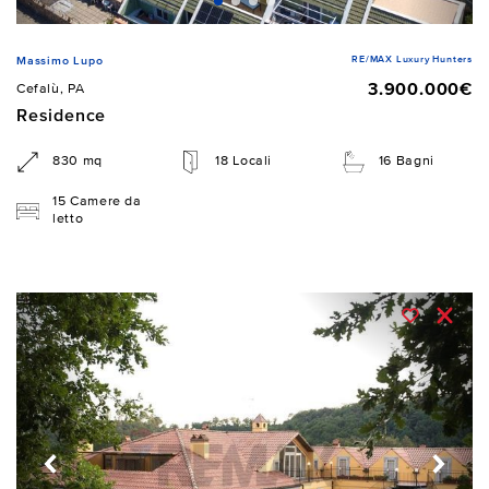
RE/MAX Luxury Hunters
Massimo Lupo
3.900.000€
Cefalù, PA
Residence
830 mq
18 Locali
16 Bagni
15 Camere da
letto