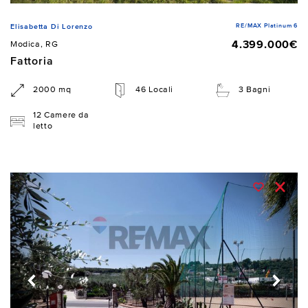
RE/MAX Platinum 6
Elisabetta Di Lorenzo
4.399.000€
Modica, RG
Fattoria
2000 mq
46 Locali
3 Bagni
12 Camere da
letto