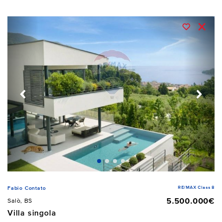
RE/MAX Class 8
Fabio Contato
5.500.000€
Salò, BS
Villa singola