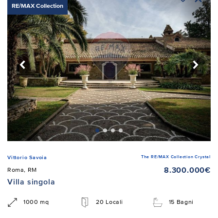
RE/MAX Collection
The RE/MAX Collection Crystal
Vittorio Savoia
8.300.000€
Roma, RM
Villa singola
1000 mq
20 Locali
15 Bagni