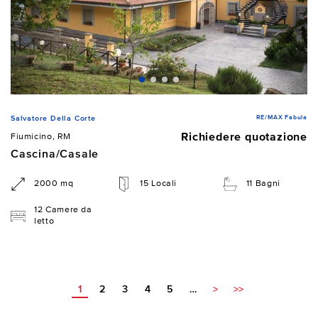
RE/MAX Fabula
Salvatore Della Corte
Richiedere quotazione
Fiumicino, RM
Cascina/Casale
2000 mq
15 Locali
11 Bagni
12 Camere da
letto
1
2
3
4
5
…
>
>>