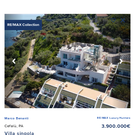
RE/MAX Collection
RE/MAX Luxury Hunters
Marco Benanti
3.900.000€
Cefalù, PA
Villa singola