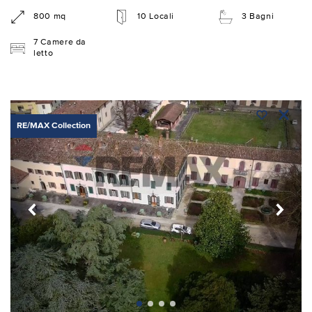
800 mq
10 Locali
3 Bagni
7 Camere da
letto
RE/MAX Collection