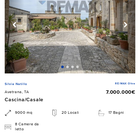
RE/MAX Oltre
Silvia Natillo
7.000.000€
Avetrana, TA
Cascina/Casale
9000 mq
20 Locali
17 Bagni
8 Camere da
letto