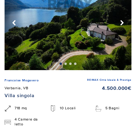
RE/MAX Città Ideale & Prestige
Francoise Mogavero
4.500.000€
Verbania, VB
Villa singola
718 mq
10 Locali
5 Bagni
4 Camere da
letto