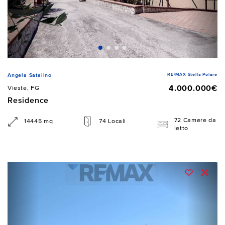
RE/MAX Stella Polare
Angela Satalino
4.000.000€
Vieste, FG
Residence
72 Camere da
14445 mq
74 Locali
letto