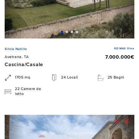
RE/MAX Oltre
Silvia Natillo
7.000.000€
Avetrana, TA
Cascina/Casale
1705 mq
24 Locali
25 Bagni
22 Camere da
letto