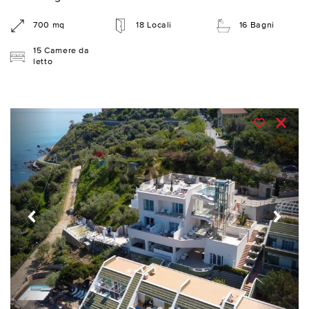
700 mq
18 Locali
16 Bagni
15 Camere da
letto