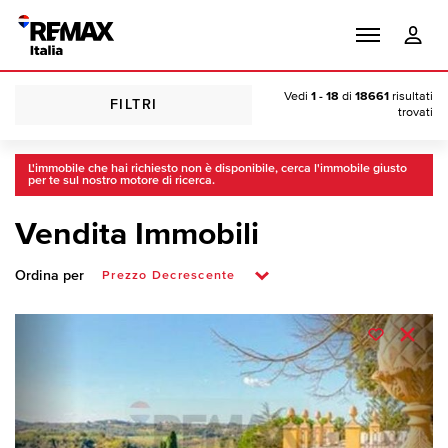
Vedi
1 - 18
di
18661
risultati
FILTRI
trovati
L'immobile che hai richiesto non è disponibile, cerca l'immobile giusto
per te sul nostro motore di ricerca.
Vendita Immobili
Ordina per