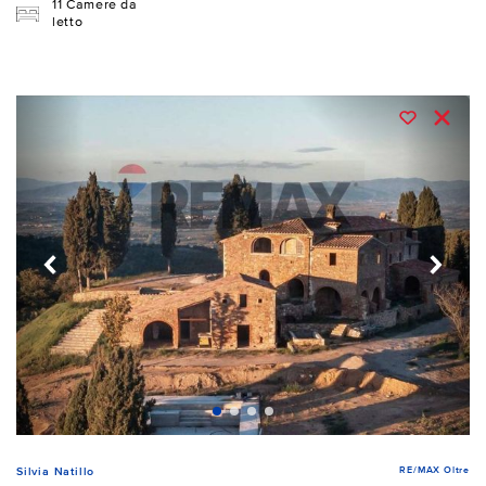
11 Camere da
letto
RE/MAX Oltre
Silvia Natillo