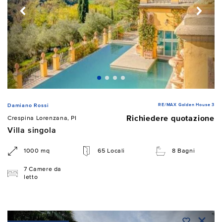
RE/MAX Golden House 3
Damiano Rossi
Richiedere quotazione
Crespina Lorenzana, PI
Villa singola
1000 mq
65 Locali
8 Bagni
7 Camere da
letto