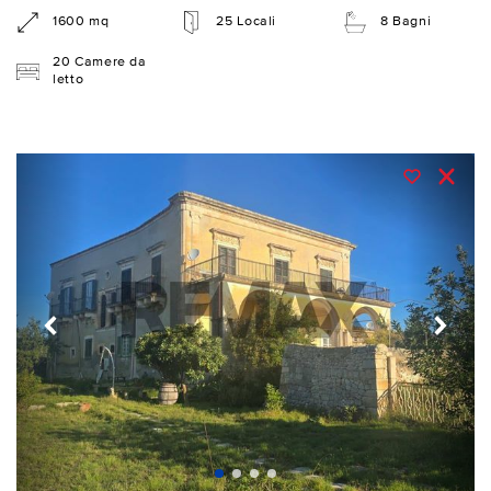
1600 mq
25 Locali
8 Bagni
20 Camere da
letto