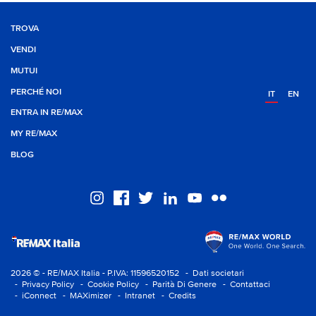
TROVA
VENDI
MUTUI
PERCHÉ NOI
IT
EN
ENTRA IN RE/MAX
MY RE/MAX
BLOG
2026 © - RE/MAX Italia - P.IVA: 11596520152
- Dati societari
- Privacy Policy
- Cookie Policy
- Parità Di Genere
- Contattaci
- iConnect
- MAXimizer
- Intranet
- Credits