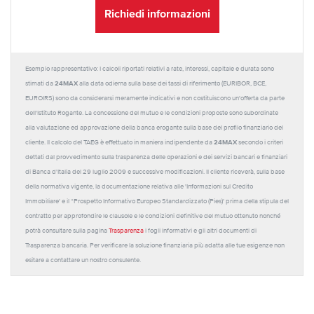
Richiedi informazioni
Esempio rappresentativo: I calcoli riportati relativi a rate, interessi, capitale e durata sono
24MAX
stimati da
alla data odierna sulla base dei tassi di riferimento (EURIBOR, BCE,
EUROIRS) sono da considerarsi meramente indicativi e non costituiscono un'offerta da parte
dell'Istituto Rogante. La concessione del mutuo e le condizioni proposte sono subordinate
alla valutazione ed approvazione della banca erogante sulla base del profilo finanziario del
24MAX
cliente. Il calcolo del TAEG è effettuato in maniera indipendente da
secondo i criteri
dettati dal provvedimento sulla trasparenza delle operazioni e dei servizi bancari e finanziari
di Banca d'Italia del 29 luglio 2009 e successive modificazioni. Il cliente riceverà, sulla base
della normativa vigente, la documentazione relativa alle 'Informazioni sul Credito
Immobiliare' e il “Prospetto Informativo Europeo Standardizzato (Pies)' prima della stipula del
contratto per approfondire le clausole e le condizioni definitive del mutuo ottenuto nonché
potrà consultare sulla pagina
Trasparenza
i fogli informativi e gli altri documenti di
Trasparenza bancaria. Per verificare la soluzione finanziaria più adatta alle tue esigenze non
esitare a contattare un nostro consulente.