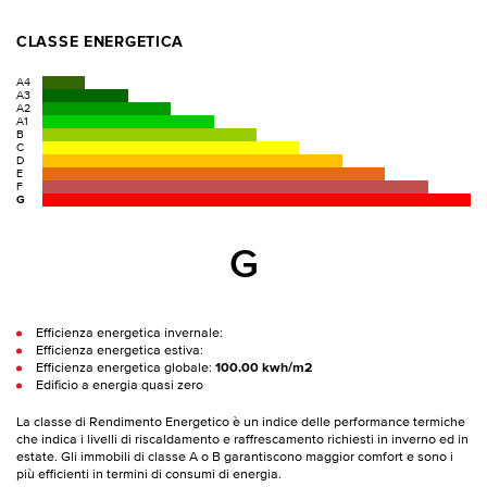
CLASSE ENERGETICA
A4
A3
A2
A1
B
C
D
E
F
G
G
Efficienza energetica invernale:
Efficienza energetica estiva:
Efficienza energetica globale:
100.00 kwh/m2
Edificio a energia quasi zero
La classe di Rendimento Energetico è un indice delle performance termiche
che indica i livelli di riscaldamento e raffrescamento richiesti in inverno ed in
estate. Gli immobili di classe A o B garantiscono maggior comfort e sono i
più efficienti in termini di consumi di energia.