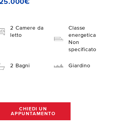
125.000€
2 Camere da
Classe
letto
energetica
Non
specificato
2 Bagni
Giardino
CHIEDI UN
APPUNTAMENTO