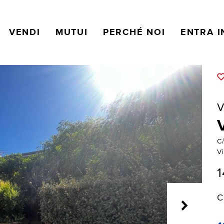
VENDI
MUTUI
PERCHÉ NOI
ENTRA I
V
C
Vi
1
C