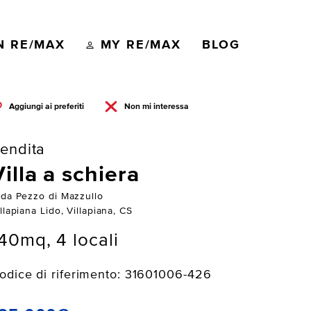
N RE/MAX
MY RE/MAX
BLOG
Aggiungi ai preferiti
Non mi interessa
endita
Villa a schiera
/da Pezzo di Mazzullo
llapiana Lido, Villapiana, CS
40mq, 4 locali
odice di riferimento: 31601006-426