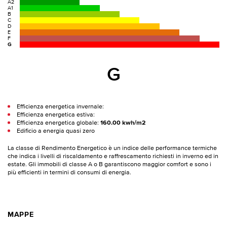
A2
A1
B
C
D
E
F
G
G
Efficienza energetica invernale:
Efficienza energetica estiva:
Efficienza energetica globale:
160.00 kwh/m2
Edificio a energia quasi zero
La classe di Rendimento Energetico è un indice delle performance termiche
che indica i livelli di riscaldamento e raffrescamento richiesti in inverno ed in
estate. Gli immobili di classe A o B garantiscono maggior comfort e sono i
più efficienti in termini di consumi di energia.
MAPPE