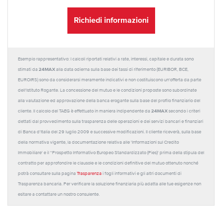
Richiedi informazioni
Esempio rappresentativo: I calcoli riportati relativi a rate, interessi, capitale e durata sono
24MAX
stimati da
alla data odierna sulla base dei tassi di riferimento (EURIBOR, BCE,
EUROIRS) sono da considerarsi meramente indicativi e non costituiscono un'offerta da parte
dell'Istituto Rogante. La concessione del mutuo e le condizioni proposte sono subordinate
alla valutazione ed approvazione della banca erogante sulla base del profilo finanziario del
24MAX
cliente. Il calcolo del TAEG è effettuato in maniera indipendente da
secondo i criteri
dettati dal provvedimento sulla trasparenza delle operazioni e dei servizi bancari e finanziari
di Banca d'Italia del 29 luglio 2009 e successive modificazioni. Il cliente riceverà, sulla base
della normativa vigente, la documentazione relativa alle 'Informazioni sul Credito
Immobiliare' e il “Prospetto Informativo Europeo Standardizzato (Pies)' prima della stipula del
contratto per approfondire le clausole e le condizioni definitive del mutuo ottenuto nonché
potrà consultare sulla pagina
Trasparenza
i fogli informativi e gli altri documenti di
Trasparenza bancaria. Per verificare la soluzione finanziaria più adatta alle tue esigenze non
esitare a contattare un nostro consulente.