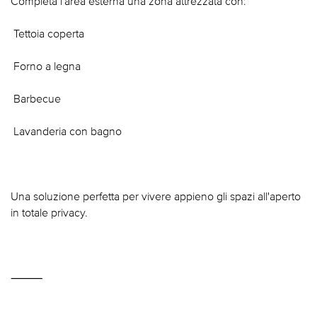
Completa l'area esterna una zona attrezzata con:
 Tettoia coperta
 Forno a legna
 Barbecue
 Lavanderia con bagno
Una soluzione perfetta per vivere appieno gli spazi all'aperto
in totale privacy.
⸻