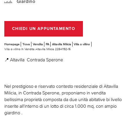
Giardino
CHIEDI UN APPUNTAMENTO
Homepage
Trova
Vendita
PA
Altavilla Milicia
Villa o villino
Villa o villino In Vendita Altavilla Milicia 22841192-15
📍 Altavilla  Contrada Sperone
Nel prestigioso e riservato contesto residenziale di Altavilla
Milicia, in Contrada Sperone, proponiamo in vendita
bellissima proprietà composta da due unità abitative bi livello
inserite all'interno di un lotto di circa 1.000 mq, con ampio
giardino .