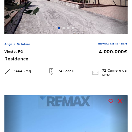
RE/MAX Stella Polare
Angela Satalino
4.000.000€
Vieste, FG
Residence
72 Camere da
14445 mq
74 Locali
letto