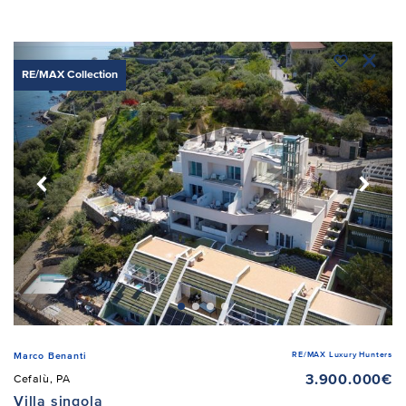
RE/MAX Collection
RE/MAX Luxury Hunters
Marco Benanti
3.900.000€
Cefalù, PA
Villa singola