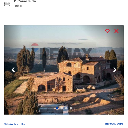
11 Camere da
letto
RE/MAX Oltre
Silvia Natillo