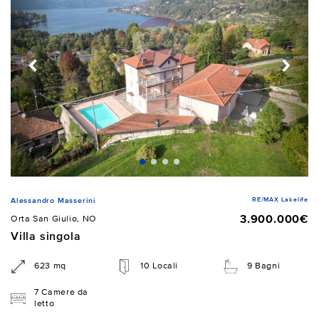
RE/MAX Lakelife
Alessandro Masserini
3.900.000€
Orta San Giulio, NO
Villa singola
623 mq
10 Locali
9 Bagni
7 Camere da
letto