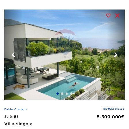
RE/MAX Class 8
Fabio Contato
5.500.000€
Salò, BS
Villa singola