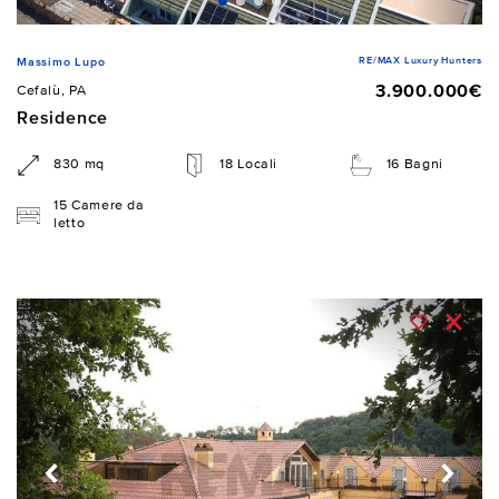
RE/MAX Luxury Hunters
Massimo Lupo
3.900.000€
Cefalù, PA
Residence
830 mq
18 Locali
16 Bagni
15 Camere da
letto