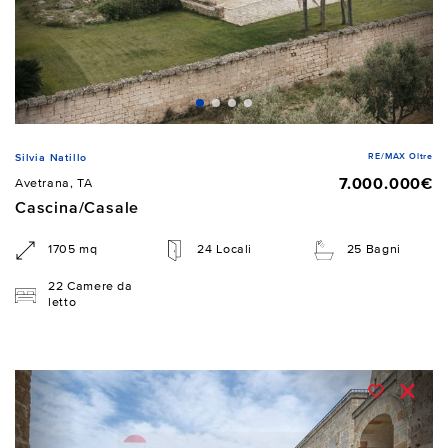
RE/MAX Oltre
Silvia Natillo
7.000.000€
Avetrana, TA
Cascina/Casale
1705 mq
24 Locali
25 Bagni
22 Camere da
letto