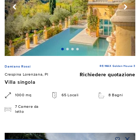
RE/MAX Golden House 3
Damiano Rossi
Richiedere quotazione
Crespina Lorenzana, PI
Villa singola
1000 mq
65 Locali
8 Bagni
7 Camere da
letto