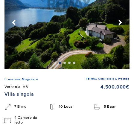
RE/MAX Città Ideale & Prestige
Francoise Mogavero
4.500.000€
Verbania, VB
Villa singola
718 mq
10 Locali
5 Bagni
4 Camere da
letto