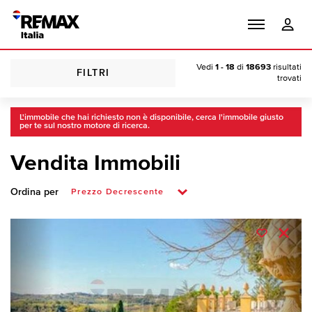
Vedi
1 - 18
di
18693
risultati
FILTRI
trovati
L'immobile che hai richiesto non è disponibile, cerca l'immobile giusto
per te sul nostro motore di ricerca.
Vendita Immobili
Ordina per