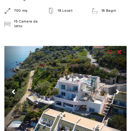
700 mq
18 Locali
16 Bagni
15 Camere da
letto