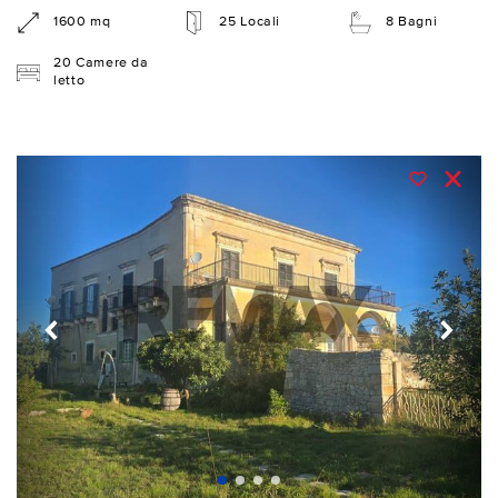
1600 mq
25 Locali
8 Bagni
20 Camere da
letto