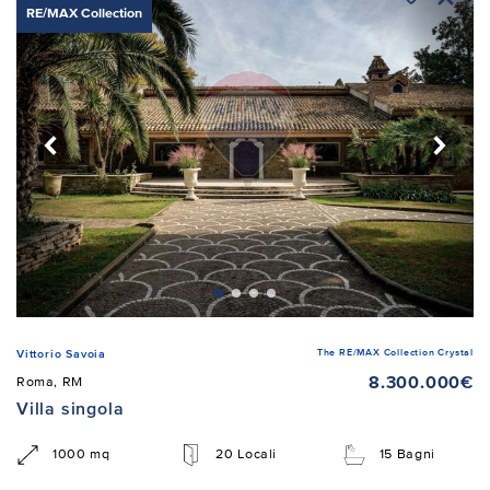
RE/MAX Collection
The RE/MAX Collection Crystal
Vittorio Savoia
8.300.000€
Roma, RM
Villa singola
1000 mq
20 Locali
15 Bagni