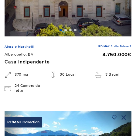
RE/MAX Stella Polare 2
Alessio Martinelli
4.750.000€
Alberobello, BA
Casa Indipendente
870 mq
30 Locali
8 Bagni
24 Camere da
letto
RE/MAX Collection