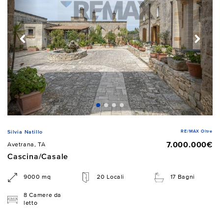
RE/MAX Oltre
Silvia Natillo
7.000.000€
Avetrana, TA
Cascina/Casale
9000 mq
20 Locali
17 Bagni
8 Camere da
letto