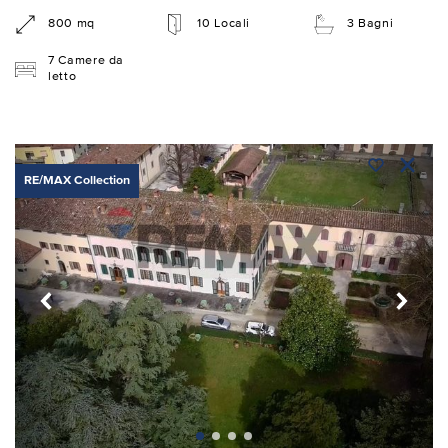
800 mq
10 Locali
3 Bagni
7 Camere da
letto
RE/MAX Collection