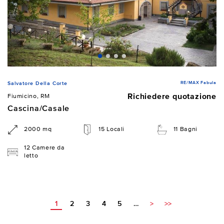
RE/MAX Fabula
Salvatore Della Corte
Richiedere quotazione
Fiumicino, RM
Cascina/Casale
2000 mq
15 Locali
11 Bagni
12 Camere da
letto
1
2
3
4
5
…
>
>>