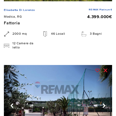
RE/MAX Platinum 6
Elisabetta Di Lorenzo
4.399.000€
Modica, RG
Fattoria
2000 mq
46 Locali
3 Bagni
12 Camere da
letto