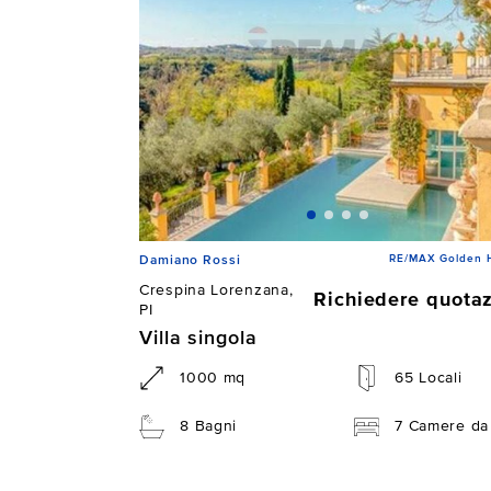
RE/MAX Golden 
Damiano Rossi
Crespina Lorenzana,
Richiedere quota
PI
Villa singola
1000 mq
65 Locali
8 Bagni
7 Camere da 