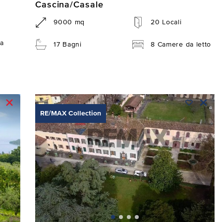
Cascina/Casale
9000 mq
20 Locali
a
17 Bagni
8 Camere da letto
RE/MAX Collection