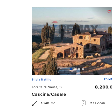
RE/MA
Silvia Natillo
8.200.
Torrita di Siena, SI
Cascina/Casale
1040 mq
27 Locali