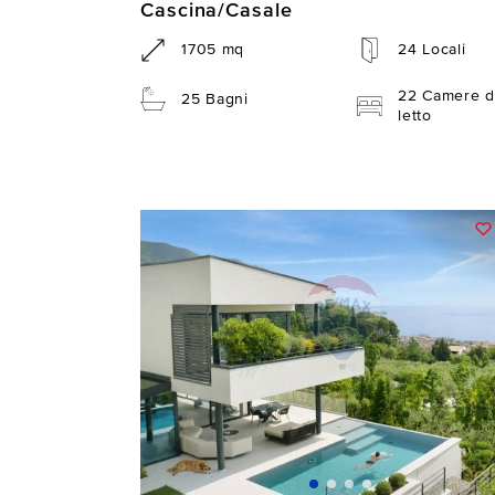
Cascina/Casale
1705 mq
24 Locali
22 Camere d
25 Bagni
letto