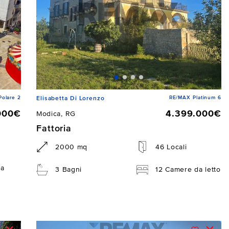
Polare 2
RE/MAX Platinum 6
Elisabetta Di Lorenzo
000€
4.399.000€
Modica, RG
Fattoria
2000 mq
46 Locali
da
3 Bagni
12 Camere da letto