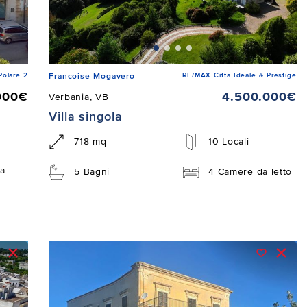
Polare 2
RE/MAX Città Ideale & Prestige
Francoise Mogavero
000€
4.500.000€
Verbania, VB
Villa singola
718 mq
10 Locali
a
5 Bagni
4 Camere da letto