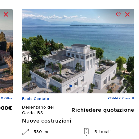
X Oltre
RE/MAX Class 8
Fabio Contato
Desenzano del
000€
Richiedere quotazione
Garda, BS
Nuove costruzioni
530 mq
5 Locali