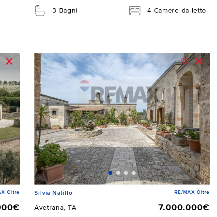
3 Bagni
4 Camere da letto
X Oltre
RE/MAX Oltre
Silvia Natillo
000€
7.000.000€
Avetrana, TA