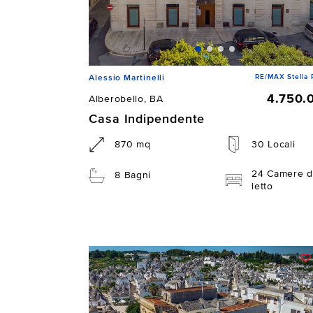
RE/MAX Stella 
Alessio Martinelli
4.750.
Alberobello, BA
Casa Indipendente
870 mq
30 Locali
24 Camere d
8 Bagni
letto