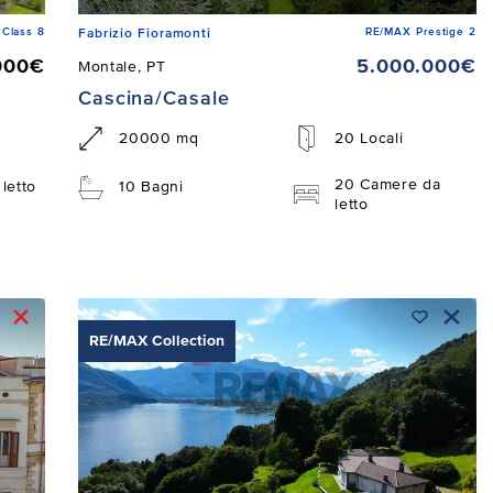
Class 8
RE/MAX Prestige 2
Fabrizio Fioramonti
000€
5.000.000€
Montale, PT
Cascina/Casale
20000 mq
20 Locali
20 Camere da
letto
10 Bagni
letto
RE/MAX Collection