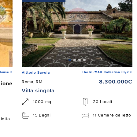
House 3
The RE/MAX Collection Crystal
Vittorio Savoia
8.300.000€
Roma, RM
zione
Villa singola
1000 mq
20 Locali
15 Bagni
11 Camere da letto
letto